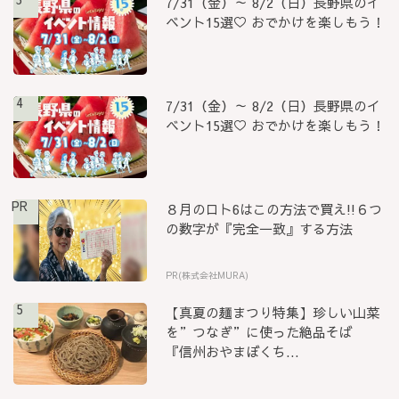
7/31（金）～ 8/2（日）長野県のイ
ベント15選♡ おでかけを楽しもう！
4
7/31（金）～ 8/2（日）長野県のイ
ベント15選♡ おでかけを楽しもう！
PR
８月のロト6はこの方法で買え!!６つ
の数字が『完全一致』する方法
PR(株式会社MURA)
5
【真夏の麺まつり特集】珍しい山菜
を”つなぎ”に使った絶品そば
『信州おやまぼくち...