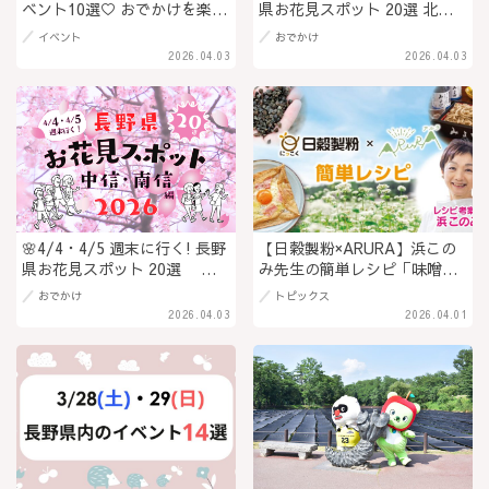
ベント10選♡ おでかけを楽し
県お花見スポット 20選 北
もう！
信・東信編 2026
イベント
おでかけ
2026.04.03
2026.04.03
🌸4/4・4/5 週末に行く! 長野
【日穀製粉×ARURA】浜この
県お花見スポット 20選 中
み先生の簡単レシピ「味噌バ
信・南信編 2026
ターコーンのスパゲティー」
おでかけ
トピックス
（PR）
2026.04.03
2026.04.01