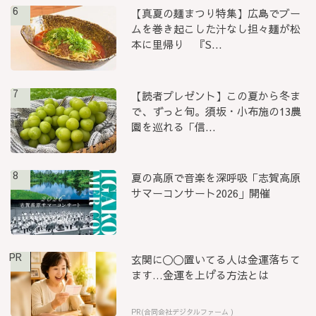
6
【真夏の麺まつり特集】広島でブー
ムを巻き起こした汁なし担々麺が松
本に里帰り 『S...
7
【読者プレゼント】この夏から冬ま
で、ずっと旬。須坂・小布施の13農
園を巡れる「信...
8
夏の高原で音楽を深呼吸「志賀高原
サマーコンサート2026」開催
PR
玄関に〇〇置いてる人は金運落ちて
ます…金運を上げる方法とは
PR(合同会社デジタルファーム )