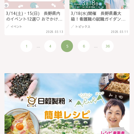
3/14(土)・15(日) 長野県内
3/18(水)開催 長野県最大
のイベント12選♡ おでかけを
級！看護職の就職ガイダンス
楽しもう！
『ながのde看護』＠長野県松
イベント
トピックス
本市
2026.03.13
2026.03.11
1
...
4
5
6
...
36