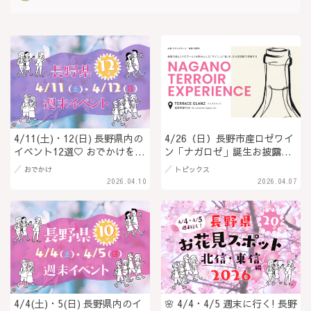
4/11(土)・12(日) 長野県内の
4/26（日）長野市産ロゼワイ
イベント12選♡ おでかけを楽
ン「ナガロゼ」誕生お披露目
しもう！
会開催！＠長野市
おでかけ
トピックス
2026.04.10
2026.04.07
4/4(土)・5(日) 長野県内のイ
🌸 4/4・4/5 週末に行く! 長野