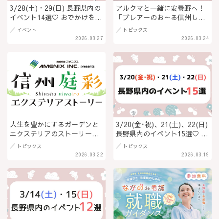
3/28(土)・29(日) 長野県内の
アルクマと一緒に安曇野へ！
イベント14選♡ おでかけを楽
「ブレアーのお～る信州しん
しもう！
ぜんたいし」第2弾レポート
イベント
トピックス
（PR）
2026.03.27
2026.03.24
人生を豊かにするガーデンと
3/20(金･祝)、21(土)、22(日)
エクステリアのストーリー
長野県内のイベント15選♡ お
「信州庭彩」（PR）
でかけを楽しもう！
トピックス
トピックス
2026.03.22
2026.03.19