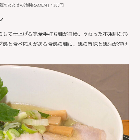
鰹のたたきの冷製RAMEN」1300円
ン
のして仕上げる完全手打ち麺が自慢。うねった不規則な形
ブ感と食べ応えがある食感の麺に、鶏の旨味と鶏油が溶け