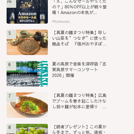
「え、こんなセールやってた
PR
の？」80％OFF以上が続々登
場！Amazonの本気が...
PR(Amazon)
【真夏の麺まつり特集】珍し
5
い山菜を”つなぎ”に使った
絶品そば 『信州おやまぼく
ち...
夏の高原で音楽を深呼吸「志
6
賀高原サマーコンサート
2026」開催
【真夏の麺まつり特集】広島
7
でブームを巻き起こした汁な
し担々麺が松本に里帰り
『S...
【読者プレゼント】この夏か
8
ら冬まで、ずっと旬。須坂・