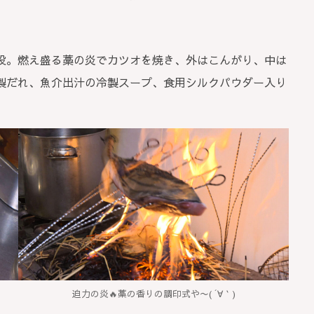
役。燃え盛る藁の炎でカツオを焼き、外はこんがり、中は
製だれ、魚介出汁の冷製スープ、食用シルクパウダー入り
迫力の炎🔥藁の香りの調印式や〜( ´∀｀)