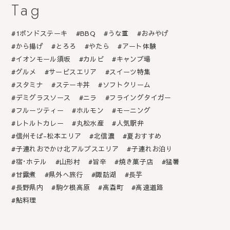
Tag
1ポンドステーキ
BBQ
うな重
おみやげ
から揚げ
とろろ
やたら
アート体験
イオンモール須坂
カルビ
キャンプ場
グルメ
サービスエリア
スイーツ特集
スタミナ
ステーキ丼
ソフトクリーム
デミグラスソース
ニラ
フライングタイガー
フルーツティー
ホルモン
モーニング
レトルトカレー
丸松水産
人気駅弁
信州そば-松本エリア
北信濃
夏おすすめ
子連れおでかけ北アルプスエリア
子連れお泊り
宿･ホテル
山形村
旨辛
焼き菓子店
猛暑
甘露煮
県外へ旅行
諏訪湖
長芋
長野県内
駒ケ根高原
高森町
高速道路
鮎料理