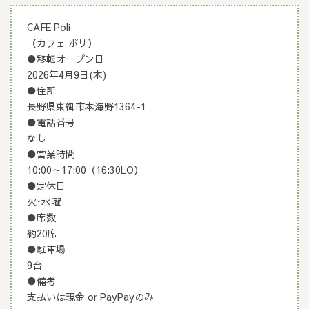
CAFE Poli
（
カフェ ポリ
）
●移転オープン日
2026年4月9日(木)
●住所
長野県東御市本海野1364-1
●電話番号
なし
●営業時間
10:00～17:00（16:30LO）
●定休日
火･水曜
●席数
約20席
●駐車場
9台
●備考
支払いは現金 or PayPayのみ