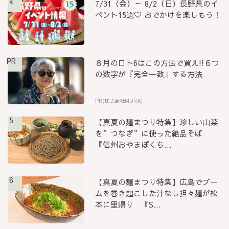
4
7/31（金）～ 8/2（日）長野県のイ
ベント15選♡ おでかけを楽しもう！
PR
８月のロト6はこの方法で買え!!６つ
の数字が『完全一致』する方法
PR(株式会社MURA)
5
【真夏の麺まつり特集】珍しい山菜
を”つなぎ”に使った絶品そば
『信州おやまぼくち...
6
【真夏の麺まつり特集】広島でブー
ムを巻き起こした汁なし担々麺が松
本に里帰り 『S...