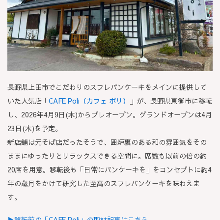
長野県上田市でこだわりのスフレパンケーキをメインに提供して
いた人気店「
CAFE Poli（カフェ ポリ）
」が、
長野県東御市に移転
し、2026年4月9日(木)からプレオープン。グランドオープンは4月
23日(木)を予定。
新店舗は元そば店だったそうで、囲炉裏のある和の雰囲気をその
ままにゆったりとリラックスできる空間に。席数も以前の倍の約
20席を用意。移転後も「日常にパンケーキを」をコンセプトに約4
年の歳月をかけて研究した至高のスフレパンケーキを味わえま
す。
▶移転前の「CAFE Poli」の取材記事はこちら