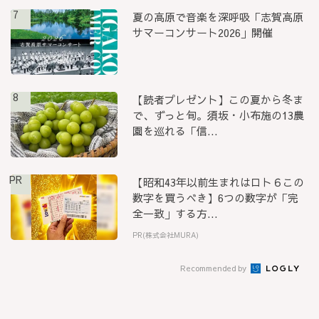
7
夏の高原で音楽を深呼吸「志賀高原
サマーコンサート2026」開催
8
【読者プレゼント】この夏から冬ま
で、ずっと旬。須坂・小布施の13農
園を巡れる「信...
PR
【昭和43年以前生まれはロト６この
数字を買うべき】6つの数字が「完
全一致」する方...
PR(株式会社MURA)
Recommended by