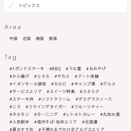
トピックス
Area
中信
北信
南信
東信
Tag
1ポンドステーキ
BBQ
うな重
おみやげ
から揚げ
とろろ
やたら
アート体験
イオンモール須坂
カルビ
キャンプ場
グルメ
サービスエリア
スイーツ特集
スタミナ
ステーキ丼
ソフトクリーム
デミグラスソース
ニラ
フライングタイガー
フルーツティー
ホルモン
モーニング
レトルトカレー
丸松水産
人気駅弁
信州そば-松本エリア
北信濃
夏おすすめ
子連れおでかけ北アルプスエリア