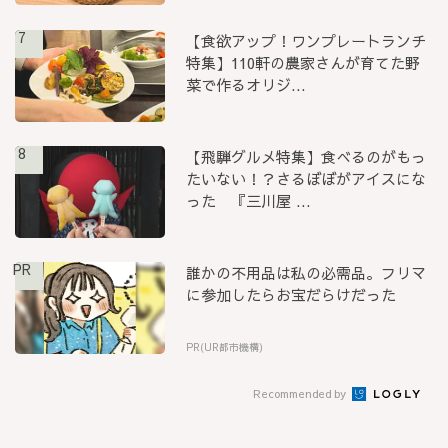
7
【食欲アップ！ワンプレートランチ
特集】110軒の農家さんが育てた野
菜で作るオリジ...
8
【飛騨グルメ特集】食べるのがもっ
たいない！？さるぼぼがアイスにな
った 『三川屋 ...
PR
誰かの不用品は私の必需品。フリマ
に参加したらお宝だらけだった
PR(UR都市機構)
Recommended by