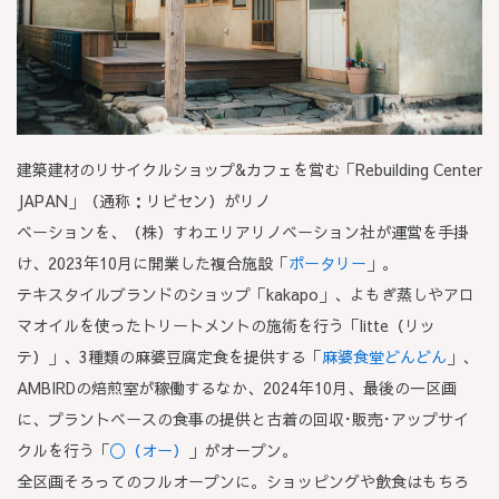
建築建材のリサイクルショップ&カフェを営む「Rebuilding Center
JAPAN」（通称：リビセン）がリノ
ベーションを、（株）すわエリアリノベーション社が運営を手掛
け、2023年10月に開業した複合施設「
ポータリー
」。
テキスタイルブランドのショップ「kakapo」、よもぎ蒸しやアロ
マオイルを使ったトリートメントの施術を行う「litte（リッ
テ）」、3種類の麻婆豆腐定食を提供する「
麻婆食堂どんどん
」、
AMBIRDの焙煎室が稼働するなか、2024年10月、最後の一区画
に、プラントベースの食事の提供と古着の回収･販売･アップサイ
クルを行う「
〇（オー）
」がオープン。
全区画そろってのフルオープンに。ショッピングや飲食はもちろ