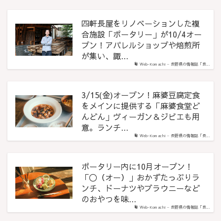
四軒長屋をリノベーションした複
合施設「ポータリー」が10/4オー
プン！アパレルショップや焙煎所
が集い、諏...
Web-Komachi – 長野県の情報誌「長...
3/15(金)オープン！麻婆豆腐定食
をメインに提供する「麻婆食堂ど
んどん」ヴィーガン＆ジビエも用
意。ランチ...
Web-Komachi – 長野県の情報誌「長...
ポータリー内に10月オープン！
「〇（オー）」おかずたっぷりラ
ンチ、ドーナツやブラウニーなど
のおやつを味...
Web-Komachi – 長野県の情報誌「長...