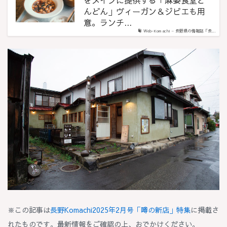
をメインに提供する「麻婆食堂ど
んどん」ヴィーガン＆ジビエも用
意。ランチ...
Web-Komachi – 長野県の情報誌「長...
※この記事は
長野Komachi2025年2月号「噂の新店」特集
に掲載さ
れたものです。最新情報をご確認の上、おでかけください。