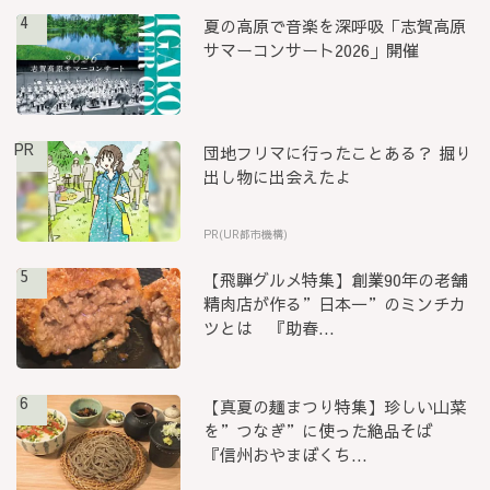
4
夏の高原で音楽を深呼吸「志賀高原
サマーコンサート2026」開催
PR
団地フリマに行ったことある？ 掘り
出し物に出会えたよ
PR(UR都市機構)
5
【飛騨グルメ特集】創業90年の老舗
精肉店が作る”日本一”のミンチカ
ツとは 『助春...
6
【真夏の麺まつり特集】珍しい山菜
を”つなぎ”に使った絶品そば
『信州おやまぼくち...