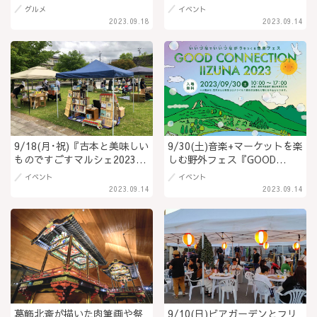
スイーツカフェ「浅草団子茶
プス山麓のワイナリー･生産者
グルメ
イベント
屋 よつば庵（よつばあん）長
が安曇野に大集結！@安曇野
2023.09.18
2023.09.14
野店」＠長野市
市
9/18(月･祝)『古本と美味しい
9/30(土)音楽+マーケットを楽
ものですごすマルシェ2023秋
しむ野外フェス『GOOD
＠大手門公園』古本屋、コー
CONNECTION IIZUNA
イベント
イベント
ヒーとフードの店が小諸駅前
2023』が霊仙寺湖畔で開催！
2023.09.14
2023.09.14
に出店＠小諸市
入場無料＠長野県 飯綱町
葛飾北斎が描いた肉筆画や祭
9/10(日)ビアガーデンとフリ