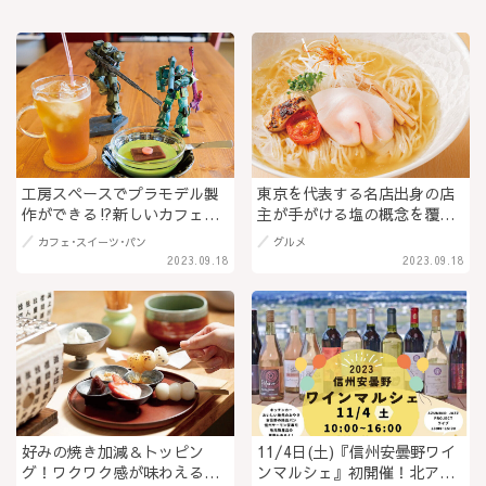
工房スペースでプラモデル製
東京を代表する名店出身の店
作ができる⁉新しいカフェが
主が手がける塩の概念を覆す
誕生「カフェ144（イチヨン
極上のラーメン「小麦そば 池
カフェ･スイーツ･パン
グルメ
ヨン）」＠松本市
（いけ）」立体感のある鶏と
2023.09.18
2023.09.18
魚介の塩清湯＠松本市
好みの焼き加減＆トッピン
11/4日(土)『信州安曇野ワイ
グ！ワクワク感が味わえる和
ンマルシェ』初開催！北アル