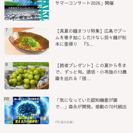
サマーコンサート2026」開催
7
【真夏の麺まつり特集】広島でブー
ムを巻き起こした汁なし担々麺が松
本に里帰り 『S...
8
【読者プレゼント】この夏から冬ま
で、ずっと旬。須坂・小布施の13農
園を巡れる「信...
PR
「気になっていた認知機能が菌
で…」森永が開発。感動の70代続出
PR(森永乳業)