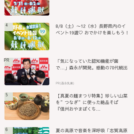
4
8/8（土）〜12（水）長野県内のイ
ベント19選♡ おでかけを楽しもう！
PR
「気になっていた認知機能が菌
で…」森永が開発。感動の70代続出
PR(森永乳業)
5
【真夏の麺まつり特集】珍しい山菜
を”つなぎ”に使った絶品そば
『信州おやまぼくち...
6
夏の高原で音楽を深呼吸「志賀高原