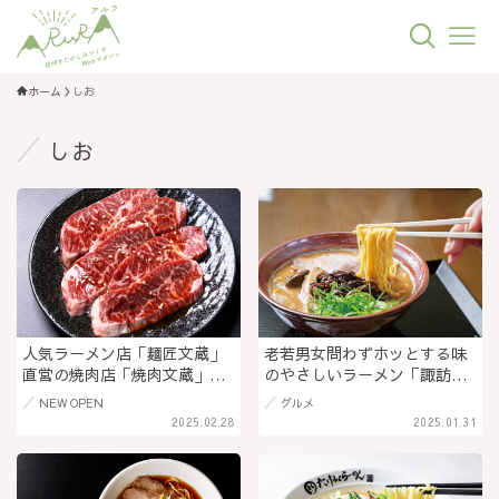
ホーム
しお
しお
人気ラーメン店「麺匠文蔵」
老若男女問わずホッとする味
直営の焼肉店「焼肉文蔵」が
のやさしいラーメン「諏訪の
佐久平駅近くにオープン！ラ
ラーメン なべや」調味料やト
NEW OPEN
グルメ
ンチセットや「牛蔵らぁめ
ッピングでアレンジも楽しん
2025.02.28
2025.01.31
ん」も＠長野県佐久市
で＠岡谷市