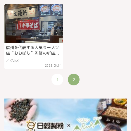
魚介の塩清湯＠松本市
信州を代表する人気ラーメン
店“おおぼし”監修の新店
「中華そば 太陽軒（たいよう
グルメ
けん）イオン南松本店」が
2023.09.01
8/28オープン！多くの人に愛
される懐かしい味わいを追求
1
2
＠松本市