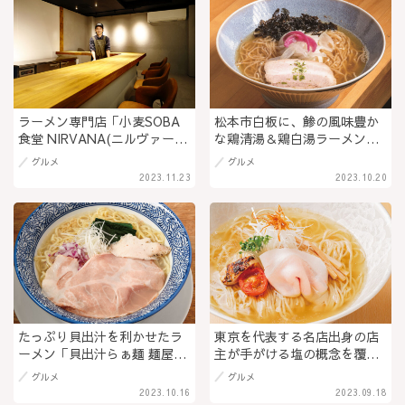
県松本市
ラーメン専門店「小麦SOBA
松本市白板に、鯵の風味豊か
食堂 NIRVANA(ニルヴァー
な鶏清湯＆鶏白湯ラーメンが
ナ)」が12月6日(水)グランド
味わえる「アナログNoodle A
グルメ
グルメ
オープン！「拉麺 阿吽」店主
麺（エーメン）」がオープ
2023.11.23
2023.10.20
の新たなる挑戦＠長野県長野
ン。エビ香る洋風つけ麺も提
市
供
たっぷり貝出汁を利かせたラ
東京を代表する名店出身の店
ーメン「貝出汁らぁ麺 麺屋い
主が手がける塩の概念を覆す
ろり」低温調理のチャーシュ
極上のラーメン「小麦そば 池
グルメ
グルメ
ーも自慢＠松本市
（いけ）」立体感のある鶏と
2023.10.16
2023.09.18