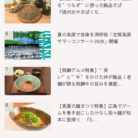
を”つなぎ”に使った絶品そば
『信州おやまぼくち...
6
夏の高原で音楽を深呼吸「志賀高原
サマーコンサート2026」開催
7
【飛騨グルメ特集】”笑
い”と”牛”をかけた丼が絶品！老
舗が誇る飛騨牛の旨みを堪能...
8
【真夏の麺まつり特集】広島でブー
ムを巻き起こした汁なし担々麺が松
本に里帰り 『S...