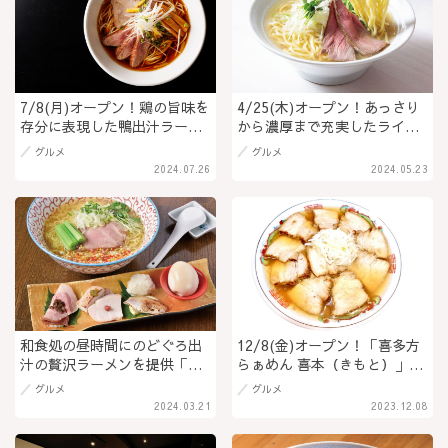
7/8(月)オープン！鶏の旨味を
4/25(木)オープン！あっさり
存分に表現した鴨出汁ラーメ
から濃厚まで充実したライン
ン「鴨麺と炭焼き処 あさま」
ナップ「たけろくらーめん」
グルメ
グルメ
野沢菜や福味鶏など信州素材
諏訪湖観光のついでにもおす
2024.07.26
2024.05.23
を使用した豊富なサイドメニ
すめな好立地＠長野県諏訪市
ューも魅力＠長野県･軽井沢町
和食処の昼時間にのどぐろ出
12/8(金)オープン！「喜多方
汁の贅沢ラーメンを提供「麺
らぁめん 喜本（きもと）」の
家 むら瀬（むらせ）」特製具
メニュー写真を入手！松本エ
グルメ
グルメ
材は冷めないように別盛り＠
リアでは珍しい日本三大ラー
2024.03.21
2023.12.08
松本市
メン“喜多方ラーメン”の専
門店に期待が高まる！＠長野