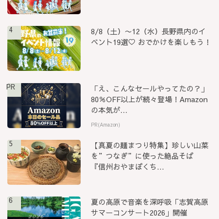
4
8/8（土）〜12（水）長野県内のイ
ベント19選♡ おでかけを楽しもう！
PR
「え、こんなセールやってたの？」
80％OFF以上が続々登場！Amazon
の本気が...
PR(Amazon)
5
【真夏の麺まつり特集】珍しい山菜
を”つなぎ”に使った絶品そば
『信州おやまぼくち...
6
夏の高原で音楽を深呼吸「志賀高原
サマーコンサート2026」開催