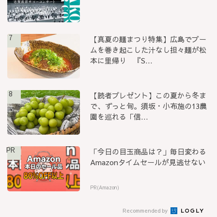
7
【真夏の麺まつり特集】広島でブー
ムを巻き起こした汁なし担々麺が松
本に里帰り 『S...
8
【読者プレゼント】この夏から冬ま
で、ずっと旬。須坂・小布施の13農
園を巡れる「信...
PR
「今日の目玉商品は？」毎日変わる
Amazonタイムセールが見逃せない
PR(Amazon)
Recommended by