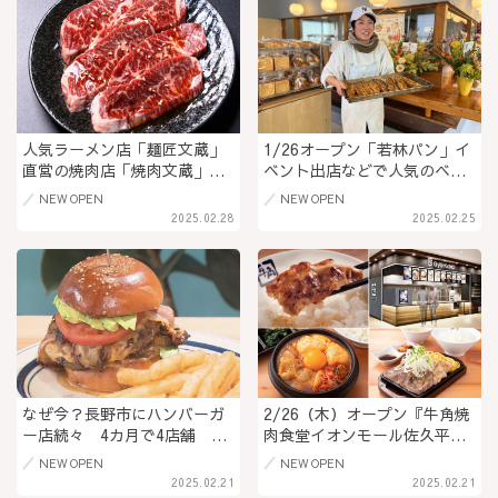
キー缶を@長野県安曇野市
産そば粉のガレットランチ
を！※プレオープン1/14(木)
～@松本市
人気ラーメン店「麺匠文蔵」
1/26オープン「若林パン」イ
直営の焼肉店「焼肉文蔵」が
ベント出店などで人気のベー
佐久平駅近くにオープン！ラ
カリーがついに開店！本場パ
NEW OPEN
NEW OPEN
ンチセットや「牛蔵らぁめ
リのパンを再現した絶品クロ
2025.02.28
2025.02.25
ん」も＠長野県佐久市
ワッサンや柔らかバゲットな
どを味わえます！＠長野県上
田市
なぜ今？長野市にハンバーガ
2/26（木）オープン『牛角焼
ー店続々 4カ月で4店舗 背
肉食堂イオンモール佐久平
景を探ると「増加する外国人
店』牛角の味が800円台か
NEW OPEN
NEW OPEN
観光客、インバウンドの影
ら！フードコートで楽しむ焼
2025.02.21
2025.02.21