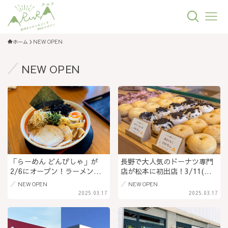
ホーム
NEW OPEN
NEW OPEN
「らーめん どんぴしゃ」が
長野で大人気のドーナツ専門
2/6にオープン！ラーメンづ
店が松本に初出店！3/11(火)
くり30年以上の職人が手がけ
オープン「日々どーなつ 松
NEW OPEN
NEW OPEN
る具材たっぷりの黒たまり醤
本中町店」米粉と小麦粉のド
2025.03.17
2025.03.17
油豚骨ラーメンや生姜を組み
ーナツ＠長野県松本市
合わせた濃厚ラーメン@長野
県長野市