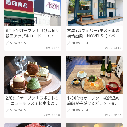
6月下旬オープン！『無印良品
本屋+カフェバー+ホステルの
飯田アップルロード』ついに
複合施設「NOVELS（ノベル
飯田に無印もやってくる♡イ
ズ）」人と街の魅力にふれる
NEW OPEN
NEW OPEN
オン飯田アップルロード店に
駅前スポット＠長野県小諸市
2025.03.14
2025.03.10
出店＠長野県飯田市
2/8(土)オープン「ラボラトリ
1/30(木)オープン！老舗温泉
ー ニューモラス」松本市の人
旅館が手がけるガレット専門
気店が安曇野市へ移転。カフ
店＆カフェ「Cave à vin de
NEW OPEN
NEW OPEN
ェスペース併設の和建築パテ
Yunohara/カーヴ･ア･ヴァン･
2025.03.10
2025.02.28
ィスリーに！ユーモアをテー
ド･ユノハラ」自社ワイナリー
マにしたケーキ･パフェ･クッ
のシードル＆ワインと長野県