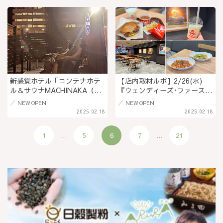
響」「コロナ禍でテイクアウ
肉定食や豆腐チゲ＠佐久市
トが盛んに」
新感覚ホテル「コンテナホテ
【店内取材ルポ】2/26(水)
ル＆サウナMACHINAKA（マ
『ウェンディーズ･ファースト
チナカ）」2月オープン！長野
キッチン』オープン！長野初
NEW OPEN
NEW OPEN
駅や善光寺からアクセス抜群
上陸 本場アメリカのハンバー
2025.02.18
2025.02.18
な市街地で体験できる非日常
ガにチリ、パスタも食べられ
的空間＠長野県長野市
る♡駅前に待望のファースト
1
...
5
6
7
...
21
フード店＠長野市