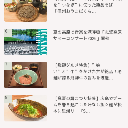
を”つなぎ”に使った絶品そば
『信州おやまぼくち...
6
夏の高原で音楽を深呼吸「志賀高原
サマーコンサート2026」開催
7
【飛騨グルメ特集】”笑
い”と”牛”をかけた丼が絶品！老
舗が誇る飛騨牛の旨みを堪能...
8
【真夏の麺まつり特集】広島でブー
ムを巻き起こした汁なし担々麺が松
本に里帰り 『S...