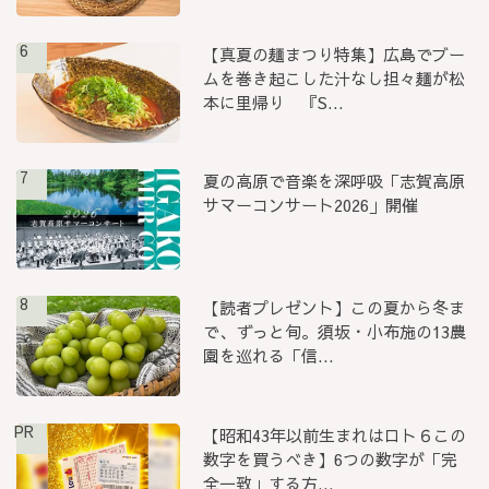
6
【真夏の麺まつり特集】広島でブー
ムを巻き起こした汁なし担々麺が松
本に里帰り 『S...
7
夏の高原で音楽を深呼吸「志賀高原
サマーコンサート2026」開催
8
【読者プレゼント】この夏から冬ま
で、ずっと旬。須坂・小布施の13農
園を巡れる「信...
PR
【昭和43年以前生まれはロト６この
数字を買うべき】6つの数字が「完
全一致」する方...