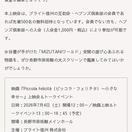
本上映会は、ブライト信州の互助会・ヘブンズ倶楽部の会員であ
れば先着500名の無料招待となっています。会員でない方も、ヘブ
ンズ倶楽部への入会（入会金1,000円・税込）により参加が可能で
す。
水谷豊が手がけた「MIZUTANIワールド」全開の遊び心あふれる
物語を、ぜひ長野市芸術館の大スクリーンで鑑賞してみてはいか
がでしょうか。
映画『Piccola felicità（ピッコラ・フェリチタ）〜小さな
幸せ〜』上映会＆トークイベント
日時：2026年7月4日（土）開場12：00～／映画上映＆ト
ークイベント13：00～16：45（予定）
開場：長野市芸術館メインホール
主催：ブライト信州 株式会社