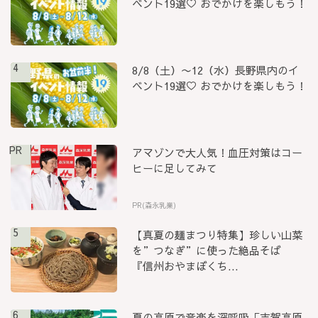
ベント19選♡ おでかけを楽しもう！
4
8/8（土）〜12（水）長野県内のイ
ベント19選♡ おでかけを楽しもう！
PR
アマゾンで大人気！血圧対策はコー
ヒーに足してみて
PR(森永乳業)
5
【真夏の麺まつり特集】珍しい山菜
を”つなぎ”に使った絶品そば
『信州おやまぼくち...
6
夏の高原で音楽を深呼吸「志賀高原