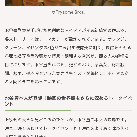
©Trysome Bros.
水谷豊監督が手がけた独創的なアイデアが光る新感覚の作品で、
各ストーリーにはテーマカラーが設定されています。オレンジ、
グリーン、マゼンタの3色が生み出す映像美に加え、食欲をそそる
料理の描写や色彩豊かな情景に調和する音楽が、観る人の感情を
揺さぶります。水谷豊をはじめ、池谷のぶえ、菜葉菜、河相我
聞、趣里、橋本淳といった実力派キャストが集結し、奥行きのあ
る人間ドラマを彩っています。
水谷豊本人が登場！映画の世界観をさらに深めるトークイベ
ント
上映会の大きな見どころのひとつが、水谷豊ご本人の来場です。
映画上映とあわせてトークイベントも！映画をより深く味わえる
貴重な機会となりそう。