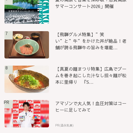
サマーコンサート2026」開催
7
【飛騨グルメ特集】”笑
い”と”牛”をかけた丼が絶品！老
舗が誇る飛騨牛の旨みを堪能...
8
【真夏の麺まつり特集】広島でブー
ムを巻き起こした汁なし担々麺が松
本に里帰り 『S...
PR
アマゾンで大人気！血圧対策はコー
ヒーに足してみて
PR(森永乳業)