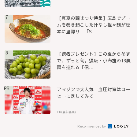
7
【真夏の麺まつり特集】広島でブー
ムを巻き起こした汁なし担々麺が松
本に里帰り 『S...
8
【読者プレゼント】この夏から冬ま
で、ずっと旬。須坂・小布施の13農
園を巡れる「信...
PR
アマゾンで大人気！血圧対策はコー
ヒーに足してみて
PR(森永乳業)
Recommended by