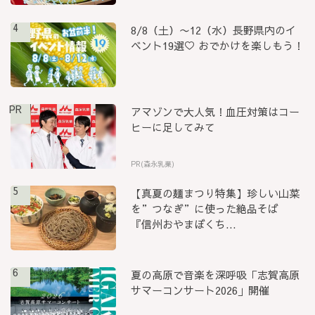
4
8/8（土）〜12（水）長野県内のイ
ベント19選♡ おでかけを楽しもう！
PR
アマゾンで大人気！血圧対策はコー
ヒーに足してみて
PR(森永乳業)
5
【真夏の麺まつり特集】珍しい山菜
を”つなぎ”に使った絶品そば
『信州おやまぼくち...
6
夏の高原で音楽を深呼吸「志賀高原
サマーコンサート2026」開催