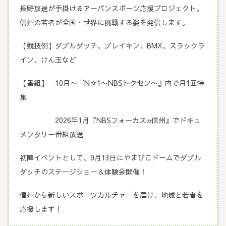
長野放送が手掛けるアーバンスポーツ応援プロジェクト。
信州の若者が全国・世界に挑戦する姿を発信します。
【競技例】ダブルダッチ、ブレイキン、BMX、スラックラ
イン、けん玉など
【番組】 10月〜『N☆1〜NBSトクセン〜』内で月1回特
集
2026年1月『NBSフォーカス∞信州』でドキュ
メンタリー番組放送
初陣イベントとして、9月13日にやまびこドームでダブル
ダッチのステージショー＆体験会開催！
信州から新しいスポーツカルチャーを届け、地域と若者を
応援します！