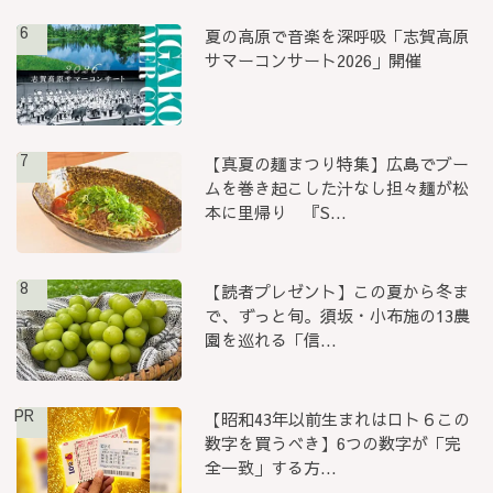
6
夏の高原で音楽を深呼吸「志賀高原
サマーコンサート2026」開催
7
【真夏の麺まつり特集】広島でブー
ムを巻き起こした汁なし担々麺が松
本に里帰り 『S...
8
【読者プレゼント】この夏から冬ま
で、ずっと旬。須坂・小布施の13農
園を巡れる「信...
PR
【昭和43年以前生まれはロト６この
数字を買うべき】6つの数字が「完
全一致」する方...