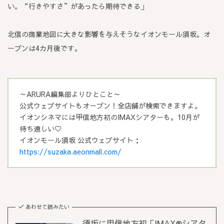
い。“行きやすさ”があったら期待できる」
北信の商業地図に大きな影響を与えそうなイオンモール須坂。オ
ープンは4カ月後です。
～ARURA編集部よりひとこと～
公式ウェブサイトもオープン！全店舗が検索できますよ。
イオンシネマには甲信地方初のIMAXシアターも。10月が
待ち遠しい♡
イオンモール須坂 公式ウェブサイト：
https://suzaka.aeonmall.com/
あわせて読みたい
須坂に甲信地方初「IMAX®シアタ