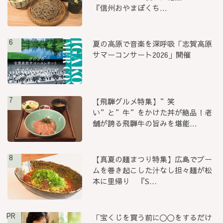
『信州おやまぼくち...
6
夏の高原で音楽を深呼吸「志賀高原
サマーコンサート2026」開催
7
【飛騨グルメ特集】”笑
い”と”牛”をかけた丼が絶品！老
舗が誇る飛騨牛の旨みを堪能...
8
【真夏の麺まつり特集】広島でブー
ムを巻き起こした汁なし担々麺が松
本に里帰り 『S...
PR
「宝くじを買う前に〇〇をするだけ