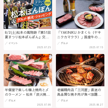
8/2(土)松本の風物詩『第51回
「YAKINIKU かまくら（ヤキ
夏まつり松本ぼんぼん』交通
ニクカマクラ）」国産牛の上
規制MAPあり！2025年夏に注
カルビや牛タンなど上質な肉
イベント
グルメ
目の松本エリア観光情報＆グ
を好みの飲み物と堪能♪＠長
2025.07.25
2025.07.15
ルメ店＠長野県松本市（PR）
野県飯田市
半個室で楽しむ極上焼肉と〆
老舗精肉店「三河屋」直送の
のラーメン – 松本「炭火焼
高品質な焼き肉が食べ放題！
肉・中華そば 天膳」で贅沢な
「焼肉 心 -sin- 村井本店（し
グルメ
グルメ
ひとときを。ランチは中華そ
ん）」新メニューも登場
2025.07.08
2025.06.27