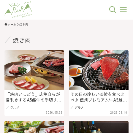
ホーム
焼き肉
焼き肉
「焼肉いしどう」店主自らが
その日の珍しい部位を食べ比
目利きするA5雌牛の手切り肉
べ♪ 信州プレミアム牛A5雌牛
が魅力！上越市の名店「慶
を一頭買い！ワンランク上の
グルメ
グルメ
州」系列店が長野駅前に初進
肉が味わえる「焼肉 海州 南松
2026.05.28
2026.03.10
出＠長野県長野市
本店（かいしゅう）」＠長野
県松本市