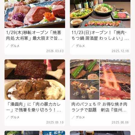
1/29(木)移転オープン「焼喜
11/23(日)オープン！「焼肉･
肉処 大将軍」最大限まで旨味
もつ鍋 居酒屋 わっしょい」信
を引き出した熟成肉を焼き肉
州プレミアム牛の焼肉と本店
グルメ
グルメ
で！和牛の炙り刺し身や一品
直伝の白だしスープのもつ鍋
2026.03.03
2025.12.18
料理も魅力＠長野県松本市
が魅力の居酒屋が権堂商店街
に長野初出店！＠長野県長野
市
「漫画肉」に「肉の暴力カレ
肉のパフェも⁉ お得な焼き肉
ー」で残暑を乗り切ろう！
ランチで話題 新店『信州焼
『継続は肉なり』の豪快肉グ
肉ナガノニクサブロウ』でス
グルメ
グルメ
ルメを堪能＠長野県東御市
タミナチャージ＠長野県長野
2025.09.10
2025.08.06
市