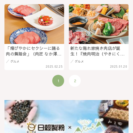
ばとお得なセットメニュー
《Delicious Komachi食べ歩
も！ ＠長野県松本市（PR）
記》＠長野県松本市村井･松本
市桐
「煌びやかにセクシーに踊る
新たな隠れ家焼き肉店が誕
肉の舞踏会」（肉匠 なか澤／
生！『焼肉明治（やきにくめ
白馬村）食いしんぼう塚田兼
いじ）』無煙ロースターで信
グルメ
グルメ
司のこれが旨い！
州プレミアム牛肉を存分に堪
2025.02.25
2025.01.20
能＠長野市
1
2