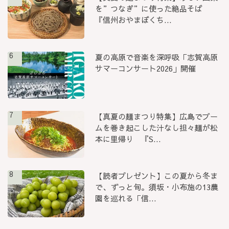
を”つなぎ”に使った絶品そば
『信州おやまぼくち...
6
夏の高原で音楽を深呼吸「志賀高原
サマーコンサート2026」開催
7
【真夏の麺まつり特集】広島でブー
ムを巻き起こした汁なし担々麺が松
本に里帰り 『S...
8
【読者プレゼント】この夏から冬ま
で、ずっと旬。須坂・小布施の13農
園を巡れる「信...