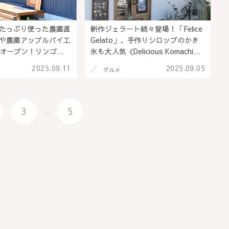
たっぷり使った農園直
新作ジェラート続々登場！「Felice
や農園アップルパイ工
Gelato」、手作りシロップのかき
水)オープン！リンゴ畑
氷も大人気《Delicious Komachi食
空間で焼きたての幸せ
べ歩記》＠長野県上田市
2025.09.11
2025.09.05
グルメ
@松本市
3
5
...