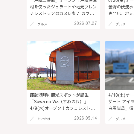
「戸隠二番館」オープン！戸隠産食
6/26(金)
材を使ったジェラートや地元フレン
曇野の伏流水
チレストランのカヌレも♪ カフェ･
専門店。地元
土産店･観光案内所が集まる旧そば
シロップを贅
2026.07.27
グルメ
グルメ
店をリノベーションした新施設＠長
野市
野県長野市
諏訪湖畔に観光スポットが誕生
4/18(土)
「Suwa no Wa（すわのわ）」
ザート アイ
4/9(木)オープン！カフェレストラ
白馬岩岳」信
ンで至福の絶景イタリアン♪通し営
＆同店限定フ
2026.05.14
おでかけ
グルメ
業で遅めランチもOK＠長野県 下諏
11/31(月
訪町
長野県・白馬