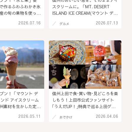
オープン！「水と果」安
信州のおいしい恵を、そのままアイ
で作るふわふわかき氷
スクリームに。「MT. DESERT
産の旬の果物を使った
ISLAND ICE CREAM(マウント デザ
沢に使用＠長野県安曇
ートアイランド アイスクリー
2026.07.16
2026.07.13
グルメ
ム）」素材を生かして手作りのアメ
リカンスタイルのアイス＠長野県安
曇野市
オープン！「マウント デ
信州上田で食･買い物･見どころを楽
ランド アイスクリーム
しもう！上田市公式ファンサイト
州素材を生かした定番
｢うえだUP！｣特典で巡る上田グル
レーバーを味わって。
メ･散策ルポ＠長野県上田市（PR）
2026.05.11
2026.04.06
おでかけ
)までの期間限定で営業＠
村