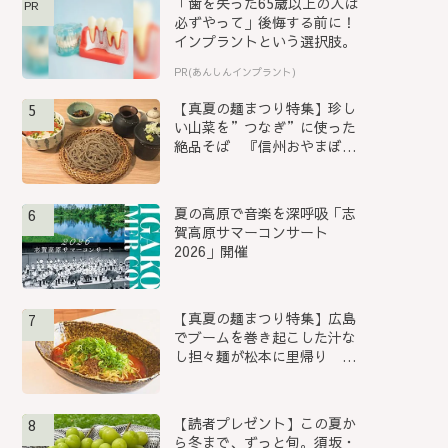
「歯を失った65歳以上の人は
PR
必ずやって」後悔する前に！
インプラントという選択肢。
PR(あんしんインプラント)
【真夏の麺まつり特集】珍し
5
い山菜を”つなぎ”に使った
絶品そば 『信州おやまぼく
ち...
夏の高原で音楽を深呼吸「志
6
賀高原サマーコンサート
2026」開催
【真夏の麺まつり特集】広島
7
でブームを巻き起こした汁な
し担々麺が松本に里帰り
『S...
【読者プレゼント】この夏か
8
ら冬まで、ずっと旬。須坂・