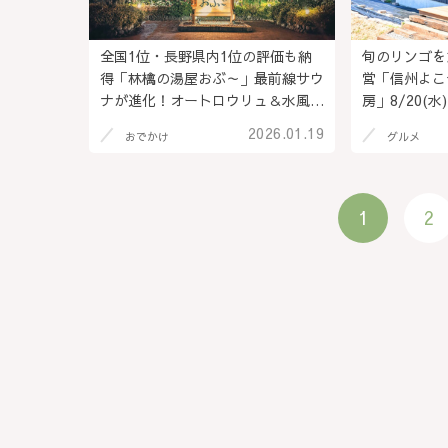
全国1位・長野県内1位の評価も納
旬のリンゴを
得「林檎の湯屋おぶ～」最前線サウ
営「信州よこ
ナが進化！オートロウリュ＆水風呂
房」8/20(
が新しく＠長野県松本市（PR）
の隣のカフェ
2026.01.19
おでかけ
グルメ
を味わって♪
1
2