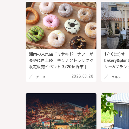
湘南の人気店「ミサキドーナツ」が
1/10(土)オ
長野に再上陸！キッチントラックで
bakery&pl
限定販売イベント 3/20長野市｜
リー&プラン
SUV VILLAGE川中島、4/19茅野市
と多肉植物を
2026.03.20
グルメ
グルメ
｜茅野市運動公園
「LEVRE a
プン！＠長野