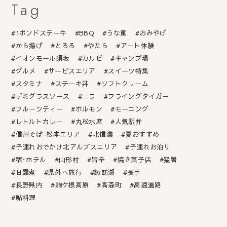
Tag
1ポンドステーキ
BBQ
うな重
おみやげ
から揚げ
とろろ
やたら
アート体験
イオンモール須坂
カルビ
キャンプ場
グルメ
サービスエリア
スイーツ特集
スタミナ
ステーキ丼
ソフトクリーム
デミグラスソース
ニラ
フライングタイガー
フルーツティー
ホルモン
モーニング
レトルトカレー
丸松水産
人気駅弁
信州そば-松本エリア
北信濃
夏おすすめ
子連れおでかけ北アルプスエリア
子連れお泊り
宿･ホテル
山形村
旨辛
焼き菓子店
猛暑
甘露煮
県外へ旅行
諏訪湖
長芋
長野県内
駒ケ根高原
高森町
高速道路
鮎料理