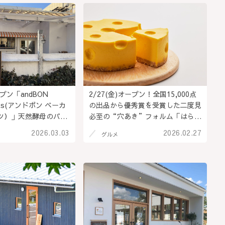
ープン「andBON
2/27(金)オープン！全国15,000点
ants(アンドボン ベーカ
の出品から優秀賞を受賞した二度見
ツ）」天然酵母のパン
必至の“穴あき”フォルム「はらぺ
楽しめるパン店
こチーズケーキ」が今季営業開始の
2026.03.03
2026.02.27
グルメ
nd BON」から独立オー
「あづみ野ミルク」で買える！＠長
県上田市
野県安曇野市