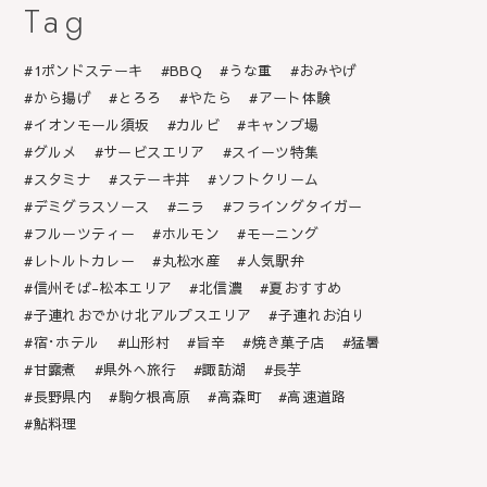
Tag
1ポンドステーキ
BBQ
うな重
おみやげ
から揚げ
とろろ
やたら
アート体験
イオンモール須坂
カルビ
キャンプ場
グルメ
サービスエリア
スイーツ特集
スタミナ
ステーキ丼
ソフトクリーム
デミグラスソース
ニラ
フライングタイガー
フルーツティー
ホルモン
モーニング
レトルトカレー
丸松水産
人気駅弁
信州そば-松本エリア
北信濃
夏おすすめ
子連れおでかけ北アルプスエリア
子連れお泊り
宿･ホテル
山形村
旨辛
焼き菓子店
猛暑
甘露煮
県外へ旅行
諏訪湖
長芋
長野県内
駒ケ根高原
高森町
高速道路
鮎料理