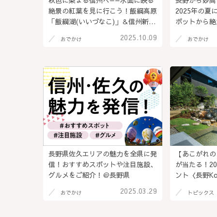
秋色に染まる信州へ——水面に映る
長野から妙高
絶景の紅葉を見に行こう！飯綱高原
2025年の
「飯綱湖(いいづなこ)」＆信州新町
ポットから絶
「久米路峡(くめじきょう)」を巡
ご紹介＠新潟
2025.10.09
おでかけ
おでかけ
る、心ほどける紅葉旅。@長野県長
（PR）
野市（PR）
長野県佐久エリアの魅力を全県に発
【あこがれの
信！おすすめスポットや注目施設、
が当たる！2
グルメをご紹介！＠長野県
ント〈長野Ko
ャル企画〉
2025.03.29
おでかけ
トピックス