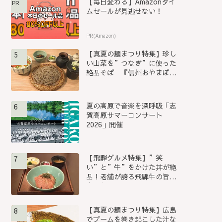
【毎日変わる】Amazonタイ
PR
ムセールが見逃せない！
PR(Amazon)
【真夏の麺まつり特集】珍し
5
い山菜を”つなぎ”に使った
絶品そば 『信州おやまぼく
ち...
夏の高原で音楽を深呼吸「志
6
賀高原サマーコンサート
2026」開催
【飛騨グルメ特集】”笑
7
い”と”牛”をかけた丼が絶
品！老舗が誇る飛騨牛の旨み
を堪能...
【真夏の麺まつり特集】広島
8
でブームを巻き起こした汁な