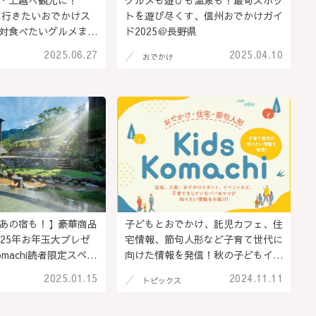
・上越へ観光に！
グルメも遊びも温泉も！最旬スポッ
夏に行きたいおでかけス
トを遊び尽くす、信州おでかけガイ
対食べたいグルメまで
ド2025＠長野県
県上越市･妙高市
2025.06.27
2025.04.10
おでかけ
あの宿も！】豪華商品
子どもとおでかけ、託児カフェ、住
025年お年玉大プレゼ
宅情報、節句人形など子育て世代に
machi読者限定スペシ
向けた情報を発信！秋の子どもイベ
ント情報も♪「Kids
2025.01.15
2024.11.11
トピックス
Komachi2024」@長野県