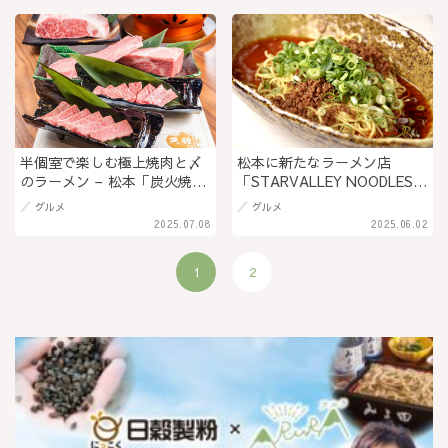
極上の一杯！＠長野県長野市
でつながる未来のまち」＠長
野県佐久市（PR）
半個室で楽しむ極上焼肉と〆
松本に新たなラーメン店
のラーメン – 松本「炭火焼
「STARVALLEY NOODLES/
肉・中華そば 天膳」で贅沢な
スターヴァレイヌードル」4月
グルメ
グルメ
ひとときを。ランチは中華そ
オープン！ファン感涙！汁な
2025.07.08
2025.06.02
ばとお得なセットメニュー
し担担麺の名店が再凱旋＠長
も！ ＠長野県松本市（PR）
野県松本市
1
2