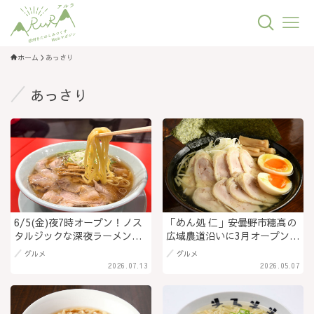
ホーム
あっさり
あっさり
6/5(金)夜7時オープン！ノス
「めん処 仁」安曇野市穂高の
タルジックな深夜ラーメン食
広域農道沿いに3月オープン！
堂＆週一朝ラー「中華そば 旭
鶏ガラスープと自家製チャー
グルメ
グルメ
日堂」駅前の夜を明るく照ら
シューでボリュームのあるラ
2026.07.13
2026.05.07
し、あすへの活力になる一杯
ーメンを提供＠長野県安曇野
に！＠長野県小諸市
市穂高