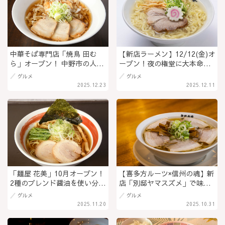
中華そば専門店「焼鳥 田む
【新店ラーメン】12/12(金)オ
ら」オープン！ 中野市の人気
ープン！夜の権堂に大本命！
ラーメン店「麺道 夢幻」のオ
長野「吟屋」×東京「きび」の
グルメ
グルメ
ーナーが地元凱旋。定食も提
名店タッグが仕掛ける新ブラ
2025.12.23
2025.12.11
供【長野の新店】＠長野県安
ンド『まるもも』！深夜まで
曇野市
営業！@長野県長野市
「麺屋 花美」10月オープン！
【喜多方ルーツ×信州の魂】新
2種のブレンド醤油を使い分け
店「別邸ヤマスズメ」で味わ
る風味豊かな醤油ラーメン。
う、豚清湯と背脂中華！そし
グルメ
グルメ
JR松本駅近くの好立地【長野
て嬉しい無料ごはん＠長野県
2025.11.20
2025.10.31
の新店】＠長野県松本市
長野市