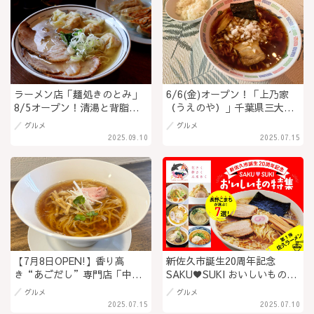
ラーメン店「麺処きのとみ」
6/6(金)オープン！「上乃家
8/5オープン！清湯と背脂豚
（うえのや）」千葉県三大ご
骨で三世代に愛される一杯を
当地ラーメンの一つ”竹岡式
グルメ
グルメ
〈諏訪地域の新店〉＠長野県
ラーメン”を提供！長野県内
2025.09.10
2025.07.15
茅野市
で珍しい朝ラーメンは1杯400
円から！＠長野県上田市
【7月8日OPEN!】香り高
新佐久市誕生20周年記念
き“あごだし”専門店「中華
SAKU♥SUKI おいしいもの特
そば Sasa(ササ)」長野市･権
集 第1弾！「長野こまち厳
グルメ
グルメ
堂に登場！素材と技で魅せる
選！佐久ラーメンが紡ぐ、食
2025.07.15
2025.07.10