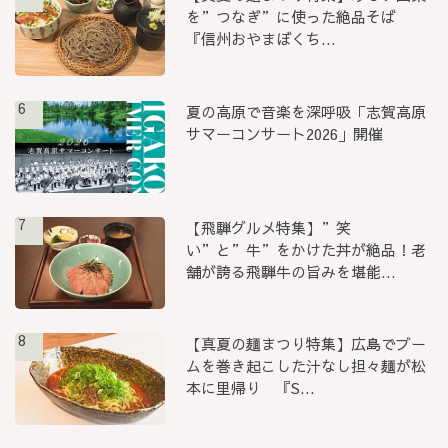
を”つなぎ”に使った絶品そば
『信州おやまぼくち...
6
夏の高原で音楽を深呼吸「志賀高原
サマーコンサート2026」開催
7
【飛騨グルメ特集】”笑
い”と”牛”をかけた丼が絶品！老
舗が誇る飛騨牛の旨みを堪能...
8
【真夏の麺まつり特集】広島でブー
ムを巻き起こした汁なし担々麺が松
本に里帰り 『S...