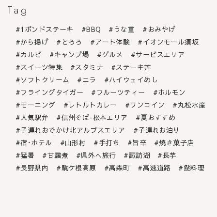
Tag
1ポンドステーキ
BBQ
うな重
おみやげ
から揚げ
とろろ
アート体験
イオンモール須坂
カルビ
キャンプ場
グルメ
サービスエリア
スイーツ特集
スタミナ
ステーキ丼
ソフトクリーム
ニラ
ハイウェイめし
フライングタイガー
フルーツティー
ホルモン
モーニング
レトルトカレー
ワンコイン
丸松水産
人気駅弁
信州そば-松本エリア
夏おすすめ
子連れおでかけ北アルプスエリア
子連れお泊り
宿･ホテル
山形村
手打ち
旨辛
焼き菓子店
猛暑
甘露煮
県外へ旅行
諏訪湖
長芋
長野県内
駒ケ根高原
高森町
高速道路
鮎料理