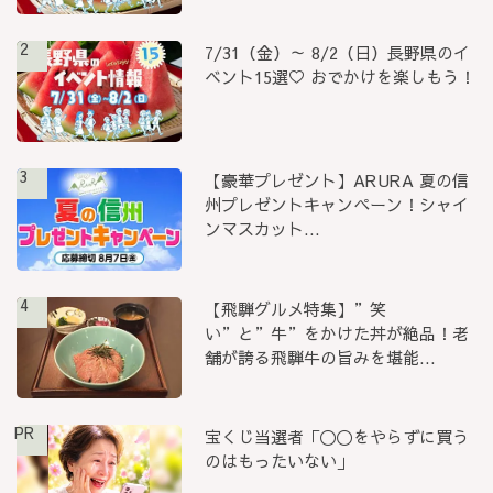
2
7/31（金）～ 8/2（日）長野県のイ
ベント15選♡ おでかけを楽しもう！
3
【豪華プレゼント】ARURA 夏の信
州プレゼントキャンペーン！シャイ
ンマスカット...
4
【飛騨グルメ特集】”笑
い”と”牛”をかけた丼が絶品！老
舗が誇る飛騨牛の旨みを堪能...
PR
宝くじ当選者「〇〇をやらずに買う
のはもったいない」