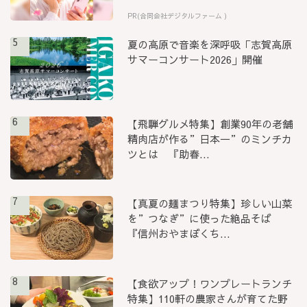
PR(合同会社デジタルファーム )
5
夏の高原で音楽を深呼吸「志賀高原
サマーコンサート2026」開催
6
【飛騨グルメ特集】創業90年の老舗
精肉店が作る”日本一”のミンチカ
ツとは 『助春...
7
【真夏の麺まつり特集】珍しい山菜
を”つなぎ”に使った絶品そば
『信州おやまぼくち...
8
【食欲アップ！ワンプレートランチ
特集】110軒の農家さんが育てた野