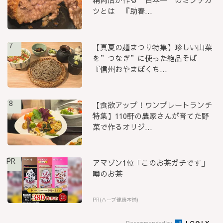
ツとは 『助春...
7
【真夏の麺まつり特集】珍しい山菜
を”つなぎ”に使った絶品そば
『信州おやまぼくち...
8
【食欲アップ！ワンプレートランチ
特集】110軒の農家さんが育てた野
菜で作るオリジ...
PR
アマゾン1位「このお茶ガチです」
噂のお茶
PR(ハーブ健康本舗)
Recommended by