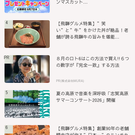
ンマスカット...
4
【飛騨グルメ特集】”笑
い”と”牛”をかけた丼が絶品！老
舗が誇る飛騨牛の旨みを堪能...
PR
８月のロト6はこの方法で買え!!６つ
の数字が『完全一致』する方法
PR(株式会社MURA)
5
夏の高原で音楽を深呼吸「志賀高原
サマーコンサート2026」開催
6
【飛騨グルメ特集】創業90年の老舗
精肉店が作る”日本一”のミンチカ