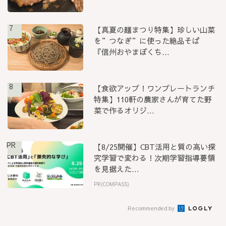
7
【真夏の麺まつり特集】珍しい山菜
を”つなぎ”に使った絶品そば
『信州おやまぼくち...
8
【食欲アップ！ワンプレートランチ
特集】110軒の農家さんが育てた野
菜で作るオリジ...
PR
【8/25開催】CBT活用と質の高い探
究学習で変わる！次期学習指導要領
を見据えた...
PR(COMPASS)
Recommended by