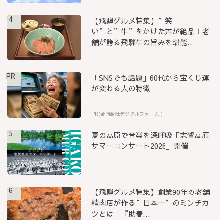
4
【飛騨グルメ特集】”笑
い”と”牛”をかけた丼が絶品！老
舗が誇る飛騨牛の旨みを堪能...
PR
「SNSでも話題」60代から宝くじ運
が変わる人の特徴
PR(合同会社デジタルファーム )
5
夏の高原で音楽を深呼吸「志賀高原
サマーコンサート2026」開催
6
【飛騨グルメ特集】創業90年の老舗
精肉店が作る”日本一”のミンチカ
ツとは 『助春...