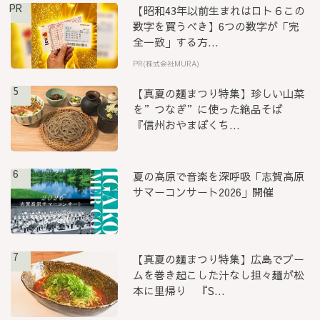
PR
【昭和43年以前生まれはロト６この
数字を買うべき】6つの数字が「完
全一致」する方...
PR(株式会社MURA)
5
【真夏の麺まつり特集】珍しい山菜
を”つなぎ”に使った絶品そば
『信州おやまぼくち...
6
夏の高原で音楽を深呼吸「志賀高原
サマーコンサート2026」開催
7
【真夏の麺まつり特集】広島でブー
ムを巻き起こした汁なし担々麺が松
本に里帰り 『S...