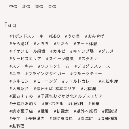
中信
北信
南信
東信
Tag
1ポンドステーキ
BBQ
うな重
おみやげ
から揚げ
とろろ
やたら
アート体験
イオンモール須坂
カルビ
キャンプ場
グルメ
サービスエリア
スイーツ特集
スタミナ
ステーキ丼
ソフトクリーム
デミグラスソース
ニラ
フライングタイガー
フルーツティー
ホルモン
モーニング
レトルトカレー
丸松水産
人気駅弁
信州そば-松本エリア
北信濃
夏おすすめ
子連れおでかけ北アルプスエリア
子連れお泊り
宿･ホテル
山形村
旨辛
焼き菓子店
猛暑
甘露煮
県外へ旅行
諏訪湖
長芋
長野県内
駒ケ根高原
高森町
高速道路
鮎料理