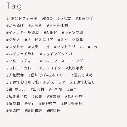
Tag
1ポンドステーキ
BBQ
うな重
おみやげ
から揚げ
とろろ
アート体験
イオンモール須坂
カルビ
キャンプ場
グルメ
サービスエリア
スイーツ特集
スタミナ
ステーキ丼
ソフトクリーム
ニラ
ハイウェイめし
フライングタイガー
フルーツティー
ホルモン
モーニング
レトルトカレー
ワンコイン
丸松水産
人気駅弁
信州そば-松本エリア
夏おすすめ
子連れおでかけ北アルプスエリア
子連れお泊り
宿･ホテル
山形村
手打ち
旨辛
焼き菓子店
猛暑
甘露煮
県外へ旅行
諏訪湖
長芋
長野県内
駒ケ根高原
高森町
高速道路
鮎料理