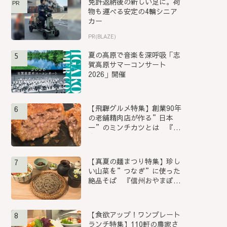
免許返納後の新しい足に。荷
PR
物も運べる安定の4輪シニア
カー
PR(BLAZE)
夏の高原で音楽を深呼吸「志
5
賀高原サマーコンサート
2026」開催
【飛騨グルメ特集】創業90年
6
の老舗精肉店が作る”日本
一”のミンチカツとは 『助
春...
【真夏の麺まつり特集】珍し
7
い山菜を”つなぎ”に使った
絶品そば 『信州おやまぼく
ち...
【食欲アップ！ワンプレート
8
ランチ特集】110軒の農家さ