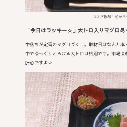
コスパ抜群！朝から
「今日はラッキー☆」大トロ入りマグロ尽く
中落ちが定番のマグロづくし。取材日はなんと本
中でゆっくりとろける大トロは格別です。市場直
肝心ですよ☆