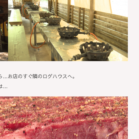
ら…お店のすぐ隣のログハウスへ。
は…