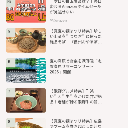
「今日の目玉商品は？」毎日
PR
変わるAmazonタイムセール
が見逃せない
PR(Amazon)
【真夏の麺まつり特集】珍し
5
い山菜を”つなぎ”に使った
絶品そば 『信州おやまぼく
ち...
夏の高原で音楽を深呼吸「志
6
賀高原サマーコンサート
2026」開催
【飛騨グルメ特集】”笑
7
い”と”牛”をかけた丼が絶
品！老舗が誇る飛騨牛の旨み
を堪能...
【真夏の麺まつり特集】広島
8
でブームを巻き起こした汁な