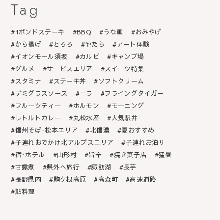
Tag
1ポンドステーキ
BBQ
うな重
おみやげ
から揚げ
とろろ
やたら
アート体験
イオンモール須坂
カルビ
キャンプ場
グルメ
サービスエリア
スイーツ特集
スタミナ
ステーキ丼
ソフトクリーム
デミグラスソース
ニラ
フライングタイガー
フルーツティー
ホルモン
モーニング
レトルトカレー
丸松水産
人気駅弁
信州そば-松本エリア
北信濃
夏おすすめ
子連れおでかけ北アルプスエリア
子連れお泊り
宿･ホテル
山形村
旨辛
焼き菓子店
猛暑
甘露煮
県外へ旅行
諏訪湖
長芋
長野県内
駒ケ根高原
高森町
高速道路
鮎料理