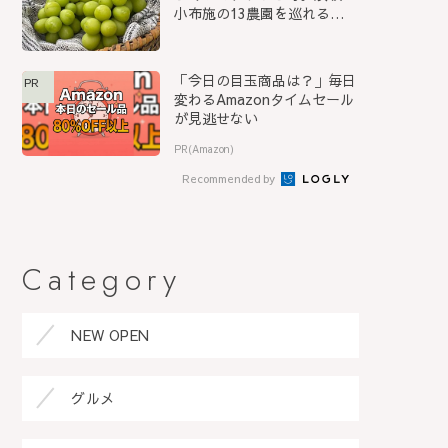
小布施の13農園を巡れる
「信...
「今日の目玉商品は？」毎日
PR
変わるAmazonタイムセール
が見逃せない
PR(Amazon)
Recommended by
Category
NEW OPEN
グルメ