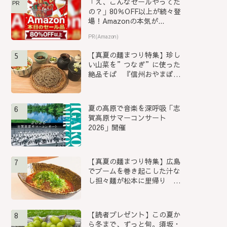
「え、こんなセールやってた
PR
の？」80％OFF以上が続々登
場！Amazonの本気が...
PR(Amazon)
【真夏の麺まつり特集】珍し
5
い山菜を”つなぎ”に使った
絶品そば 『信州おやまぼく
ち...
夏の高原で音楽を深呼吸「志
6
賀高原サマーコンサート
2026」開催
【真夏の麺まつり特集】広島
7
でブームを巻き起こした汁な
し担々麺が松本に里帰り
『S...
【読者プレゼント】この夏か
8
ら冬まで、ずっと旬。須坂・