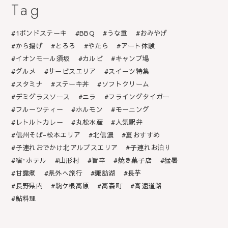
Tag
1ポンドステーキ
BBQ
うな重
おみやげ
から揚げ
とろろ
やたら
アート体験
イオンモール須坂
カルビ
キャンプ場
グルメ
サービスエリア
スイーツ特集
スタミナ
ステーキ丼
ソフトクリーム
デミグラスソース
ニラ
フライングタイガー
フルーツティー
ホルモン
モーニング
レトルトカレー
丸松水産
人気駅弁
信州そば-松本エリア
北信濃
夏おすすめ
子連れおでかけ北アルプスエリア
子連れお泊り
宿･ホテル
山形村
旨辛
焼き菓子店
猛暑
甘露煮
県外へ旅行
諏訪湖
長芋
長野県内
駒ケ根高原
高森町
高速道路
鮎料理