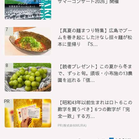
サマーコンサート2026」開催
7
【真夏の麺まつり特集】広島でブー
ムを巻き起こした汁なし担々麺が松
本に里帰り 『S...
8
【読者プレゼント】この夏から冬ま
で、ずっと旬。須坂・小布施の13農
園を巡れる「信...
PR
【昭和43年以前生まれはロト６この
数字を買うべき】6つの数字が「完
全一致」する方...
PR(株式会社MURA)