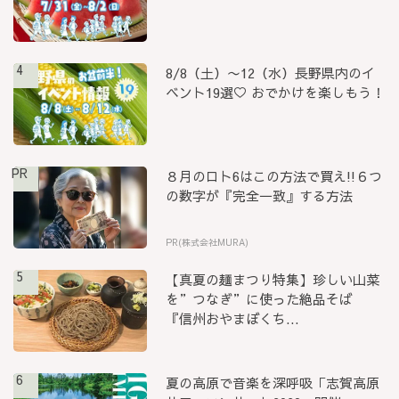
4
8/8（土）〜12（水）長野県内のイ
ベント19選♡ おでかけを楽しもう！
PR
８月のロト6はこの方法で買え!!６つ
の数字が『完全一致』する方法
PR(株式会社MURA)
5
【真夏の麺まつり特集】珍しい山菜
を”つなぎ”に使った絶品そば
『信州おやまぼくち...
6
夏の高原で音楽を深呼吸「志賀高原