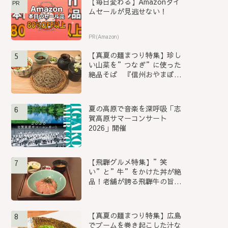
【毎日変わる】Amazonタイ
PR
ムセールが見逃せない！
PR(Amazon)
【真夏の麺まつり特集】珍し
5
い山菜を”つなぎ”に使った
絶品そば 『信州おやまぼく
ち...
夏の高原で音楽を深呼吸「志
6
賀高原サマーコンサート
2026」開催
【飛騨グルメ特集】”笑
7
い”と”牛”をかけた丼が絶
品！老舗が誇る飛騨牛の旨み
を堪能...
【真夏の麺まつり特集】広島
8
でブームを巻き起こした汁な