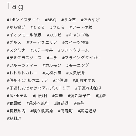
Tag
1ポンドステーキ
BBQ
うな重
おみやげ
から揚げ
とろろ
やたら
アート体験
イオンモール須坂
カルビ
キャンプ場
グルメ
サービスエリア
スイーツ特集
スタミナ
ステーキ丼
ソフトクリーム
デミグラスソース
ニラ
フライングタイガー
フルーツティー
ホルモン
モーニング
レトルトカレー
丸松水産
人気駅弁
信州そば-松本エリア
北信濃
夏おすすめ
子連れおでかけ北アルプスエリア
子連れお泊り
宿･ホテル
山形村
旨辛
焼き菓子店
猛暑
甘露煮
県外へ旅行
諏訪湖
長芋
長野県内
駒ケ根高原
高森町
高速道路
鮎料理