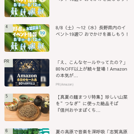
4
8/8（土）〜12（水）長野県内のイ
ベント19選♡ おでかけを楽しもう！
PR
「え、こんなセールやってたの？」
80％OFF以上が続々登場！Amazon
の本気が...
PR(Amazon)
5
【真夏の麺まつり特集】珍しい山菜
を”つなぎ”に使った絶品そば
『信州おやまぼくち...
6
夏の高原で音楽を深呼吸「志賀高原