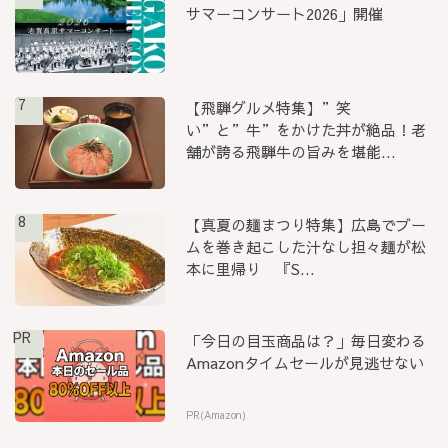
サマーコンサート2026」開催
7
【飛騨グルメ特集】”笑
い”と”牛”をかけた丼が絶品！老
舗が誇る飛騨牛の旨みを堪能...
8
【真夏の麺まつり特集】広島でブー
ムを巻き起こした汁なし担々麺が松
本に里帰り 『S...
PR
「今日の目玉商品は？」毎日変わる
Amazonタイムセールが見逃せない
PR(Amazon)