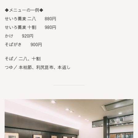
◆メニューの一例◆
せいろ蕎麦 二八 880円
せいろ蕎麦 十割 980円
かけ 920円
そばがき 900円
そば／ 二八、十割
つゆ／ 本枯節、利尻昆布、本返し