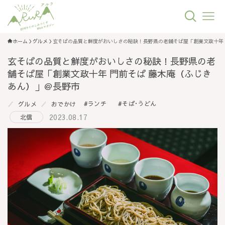
ホーム
グルメ
玄そばの品質と鮮度がおいしさの秘訣！長野県の老舗そば屋「創業文政十年 
玄そばの品質と鮮度がおいしさの秘訣！長野県の老
舗そば屋「創業文政十年 門前そば 藤木庵（ふじき
あん）」＠長野市
ランチ
そば･うどん
グルメ
おでかけ
2023.08.17
北信