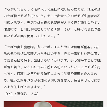
“私が８代目として店に入って最初に取り組んだのは、地元の良
いそば粉でそばを打つこと。そこで出会ったのがそば生産者の石
川広之氏です。当店では昼夜の気温差が大きく霧が発生しやすい
信濃町で、石川氏が栽培している「霧下そば」と呼ばれる風味豊
かなそばの実を使用しております。”
“そばの実も農産物。良いそばにするためには鮮度が重要。石川
氏の元で適切に管理されたそばの実を、店の一番涼しい所に置い
てある石臼で挽き、翌日ふるいにかけます。少し寝かすことで味
が落ち着き、ほんのり甘みを感じる粉となったところでそばを打
ちます。収穫した年や使う時期によって気温や湿度も変わるの
で、挽いた粉を見ながら加水や切り方を変え、毎日同じそばにな
るよう仕上げております。”
（店主：藤澤浩一さん）