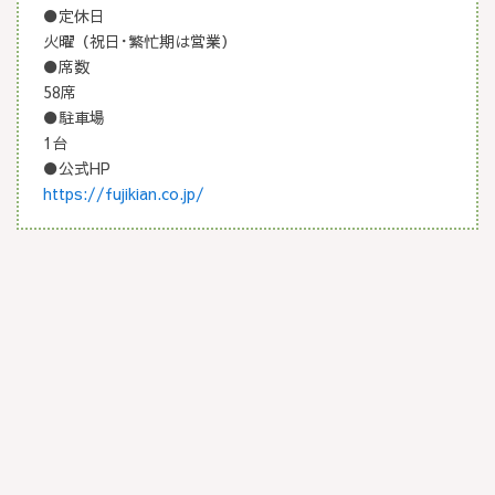
●定休日
火曜（祝日･繁忙期は営業）
●席数
58席
●駐車場
1台
●公式HP
https://fujikian.co.jp/