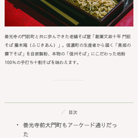
善光寺の門前町と共に歩んできた老舗そば屋「創業文政十年 門前
そば 藤木庵（ふじきあん）」。信濃町の生産者から届く「黒姫の
霧下そば」を自家製粉、本物の「信州そば」にこだわった地粉
100％の手打ち十割そばを味わえます。
目次
善光寺前大門町もアーケード通りだっ
た