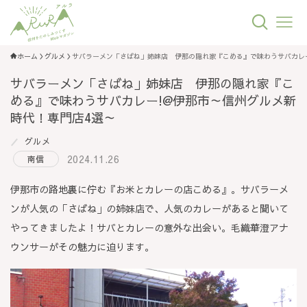
ホーム
グルメ
サバラーメン「さばね」姉妹店 伊那の隠れ家『こめる』で味わうサバカレー
サバラーメン「さばね」姉妹店 伊那の隠れ家『こ
める』で味わうサバカレー!@伊那市～信州グルメ新
時代！専門店4選～
グルメ
2024.11.26
南信
伊那市の路地裏に佇む『お米とカレーの店こめる』。サバラーメ
ンが人気の「さばね」の姉妹店で、人気のカレーがあると聞いて
やってきましたよ！サバとカレーの意外な出会い。毛織華澄アナ
ウンサーがその魅力に迫ります。