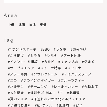
Area
中信
北信
南信
東信
Tag
1ポンドステーキ
BBQ
うな重
おみやげ
から揚げ
とろろ
やたら
アート体験
イオンモール須坂
カルビ
キャンプ場
グルメ
サービスエリア
スイーツ特集
スタミナ
ステーキ丼
ソフトクリーム
デミグラスソース
ニラ
フライングタイガー
フルーツティー
ホルモン
モーニング
レトルトカレー
丸松水産
人気駅弁
信州そば-松本エリア
北信濃
夏おすすめ
子連れおでかけ北アルプスエリア
子連れお泊り
宿･ホテル
山形村
旨辛