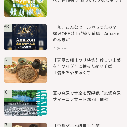
ベント19選♡ おでかけを楽しもう！
PR
「え、こんなセールやってたの？」
80％OFF以上が続々登場！Amazon
の本気が...
PR(Amazon)
5
【真夏の麺まつり特集】珍しい山菜
を”つなぎ”に使った絶品そば
『信州おやまぼくち...
6
夏の高原で音楽を深呼吸「志賀高原
サマーコンサート2026」開催
7
【飛騨グルメ特集】”笑