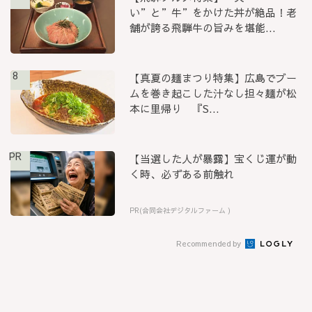
い”と”牛”をかけた丼が絶品！老
舗が誇る飛騨牛の旨みを堪能...
8
【真夏の麺まつり特集】広島でブー
ムを巻き起こした汁なし担々麺が松
本に里帰り 『S...
PR
【当選した人が暴露】宝くじ運が動
く時、必ずある前触れ
PR(合同会社デジタルファーム )
Recommended by