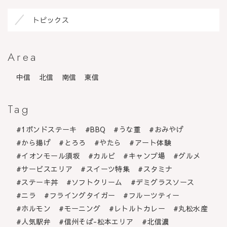
トピックス
Area
中信
北信
南信
東信
Tag
1ポンドステーキ
BBQ
うな重
おみやげ
から揚げ
とろろ
やたら
アート体験
イオンモール須坂
カルビ
キャンプ場
グルメ
サービスエリア
スイーツ特集
スタミナ
ステーキ丼
ソフトクリーム
デミグラスソース
ニラ
フライングタイガー
フルーツティー
ホルモン
モーニング
レトルトカレー
丸松水産
人気駅弁
信州そば-松本エリア
北信濃