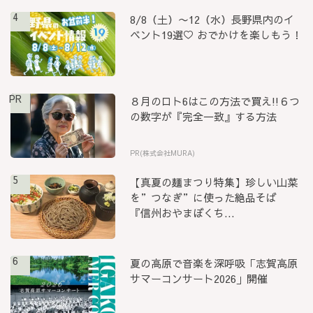
4
8/8（土）〜12（水）長野県内のイ
ベント19選♡ おでかけを楽しもう！
PR
８月のロト6はこの方法で買え!!６つ
の数字が『完全一致』する方法
PR(株式会社MURA)
5
【真夏の麺まつり特集】珍しい山菜
を”つなぎ”に使った絶品そば
『信州おやまぼくち...
6
夏の高原で音楽を深呼吸「志賀高原
サマーコンサート2026」開催