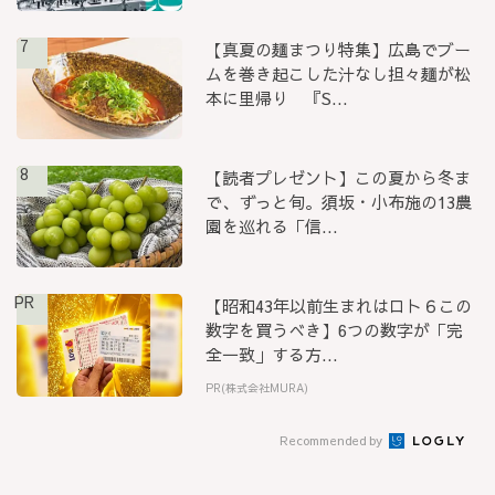
7
【真夏の麺まつり特集】広島でブー
ムを巻き起こした汁なし担々麺が松
本に里帰り 『S...
8
【読者プレゼント】この夏から冬ま
で、ずっと旬。須坂・小布施の13農
園を巡れる「信...
PR
【昭和43年以前生まれはロト６この
数字を買うべき】6つの数字が「完
全一致」する方...
PR(株式会社MURA)
Recommended by