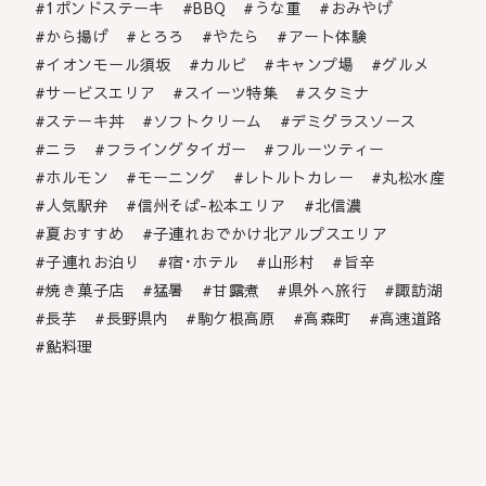
1ポンドステーキ
BBQ
うな重
おみやげ
から揚げ
とろろ
やたら
アート体験
イオンモール須坂
カルビ
キャンプ場
グルメ
サービスエリア
スイーツ特集
スタミナ
ステーキ丼
ソフトクリーム
デミグラスソース
ニラ
フライングタイガー
フルーツティー
ホルモン
モーニング
レトルトカレー
丸松水産
人気駅弁
信州そば-松本エリア
北信濃
夏おすすめ
子連れおでかけ北アルプスエリア
子連れお泊り
宿･ホテル
山形村
旨辛
焼き菓子店
猛暑
甘露煮
県外へ旅行
諏訪湖
長芋
長野県内
駒ケ根高原
高森町
高速道路
鮎料理