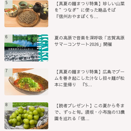
5
【真夏の麺まつり特集】珍しい山菜
を”つなぎ”に使った絶品そば
『信州おやまぼくち...
6
夏の高原で音楽を深呼吸「志賀高原
サマーコンサート2026」開催
7
【真夏の麺まつり特集】広島でブー
ムを巻き起こした汁なし担々麺が松
本に里帰り 『S...
8
【読者プレゼント】この夏から冬ま
で、ずっと旬。須坂・小布施の13農
園を巡れる「信...