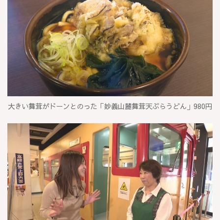
大きい舞茸がドーンとのった「妙義山麓舞茸天ぷらうどん」980円