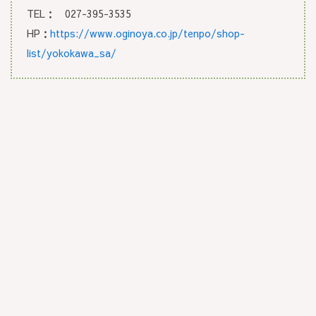
TEL：
027-395-3535
HP：
https://www.oginoya.co.jp/tenpo/shop-
list/yokokawa_sa/