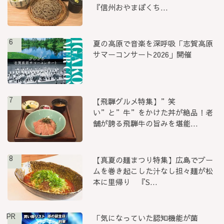
『信州おやまぼくち...
6
夏の高原で音楽を深呼吸「志賀高原
サマーコンサート2026」開催
7
【飛騨グルメ特集】”笑
い”と”牛”をかけた丼が絶品！老
舗が誇る飛騨牛の旨みを堪能...
8
【真夏の麺まつり特集】広島でブー
ムを巻き起こした汁なし担々麺が松
本に里帰り 『S...
PR
「気になっていた認知機能が菌