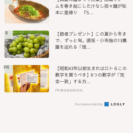
ムを巻き起こした汁なし担々麺が松
本に里帰り 『S...
8
【読者プレゼント】この夏から冬ま
で、ずっと旬。須坂・小布施の13農
園を巡れる「信...
PR
【昭和43年以前生まれはロト６この
数字を買うべき】6つの数字が「完
全一致」する方...
PR(株式会社MURA)
Recommended by