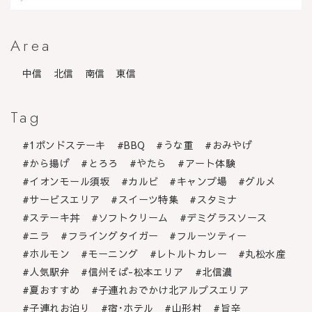
Area
中信
北信
南信
東信
Tag
1ポンドステーキ
BBQ
うな重
おみやげ
から揚げ
とろろ
やたら
アート体験
イオンモール須坂
カルビ
キャンプ場
グルメ
サービスエリア
スイーツ特集
スタミナ
ステーキ丼
ソフトクリーム
デミグラスソース
ニラ
フライングタイガー
フルーツティー
ホルモン
モーニング
レトルトカレー
丸松水産
人気駅弁
信州そば-松本エリア
北信濃
夏おすすめ
子連れおでかけ北アルプスエリア
子連れお泊り
宿･ホテル
山形村
旨辛