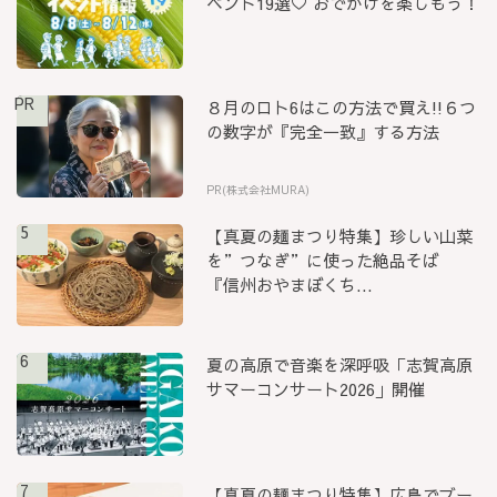
ベント19選♡ おでかけを楽しもう！
PR
８月のロト6はこの方法で買え!!６つ
の数字が『完全一致』する方法
PR(株式会社MURA)
5
【真夏の麺まつり特集】珍しい山菜
を”つなぎ”に使った絶品そば
『信州おやまぼくち...
6
夏の高原で音楽を深呼吸「志賀高原
サマーコンサート2026」開催
7
【真夏の麺まつり特集】広島でブー