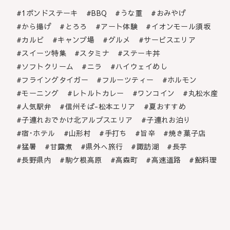
1ポンドステーキ
BBQ
うな重
おみやげ
から揚げ
とろろ
アート体験
イオンモール須坂
カルビ
キャンプ場
グルメ
サービスエリア
スイーツ特集
スタミナ
ステーキ丼
ソフトクリーム
ニラ
ハイウェイめし
フライングタイガー
フルーツティー
ホルモン
モーニング
レトルトカレー
ワンコイン
丸松水産
人気駅弁
信州そば-松本エリア
夏おすすめ
子連れおでかけ北アルプスエリア
子連れお泊り
宿･ホテル
山形村
手打ち
旨辛
焼き菓子店
猛暑
甘露煮
県外へ旅行
諏訪湖
長芋
長野県内
駒ケ根高原
高森町
高速道路
鮎料理