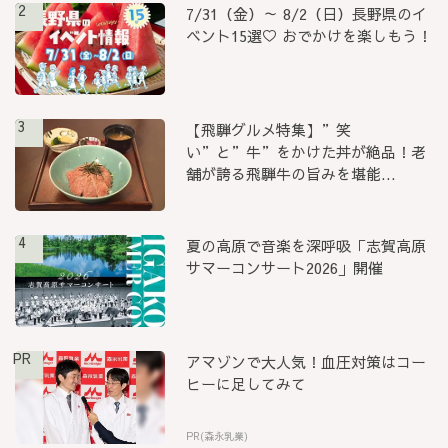
2
7/31（金）～ 8/2（日）長野県のイ
ベント15選♡ おでかけを楽しもう！
3
【飛騨グルメ特集】”笑
い”と”牛”をかけた丼が絶品！老
舗が誇る飛騨牛の旨みを堪能...
4
夏の高原で音楽を深呼吸「志賀高原
サマーコンサート2026」開催
PR
アマゾンで大人気！血圧対策はコー
ヒーに足してみて
PR(森永乳業)