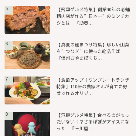
5
【飛騨グルメ特集】創業90年の老舗
精肉店が作る”日本一”のミンチカ
ツとは 『助春...
6
【真夏の麺まつり特集】珍しい山菜
を”つなぎ”に使った絶品そば
『信州おやまぼくち...
7
【食欲アップ！ワンプレートランチ
特集】110軒の農家さんが育てた野
菜で作るオリジ...
8
【飛騨グルメ特集】食べるのがもっ
たいない！？さるぼぼがアイスにな
った 『三川屋 ...