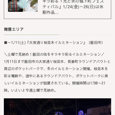
キラ彩る『光と氷の城下町フェス
ティバル』1/24(金)～26(日)は氷
彫作品...
南信エリア
■～1/11(土)『大宮通り桜並木イルミネーション』（飯田市）
＼土曜で見納め！飯田の街をキラキラ彩るイルミネーション／
1月11日まで飯田市の大宮通り桜並木、吾妻町ラウンドアバウトと
周辺のポケットパークで、冬のイルミネーション開催。桜並木を
彩る電飾や、途中にあるラウンドアバウト、ポケットパークに美
しいイルミネーションが設置されている。開催時間は17時〜21
時。いよいよ今週土曜で見納め。