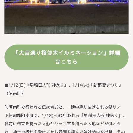
『大宮通り桜並木イルミネーション』
詳細
はこちら
■1/12(日)『早稲田人形 神送り』、1/14(火)『新野雪まつり』
（阿南町）
＼阿南町で行われる伝統儀式と、一晩中繰り広げられる祭り／
下伊那郡阿南町で、1/12(日)に行われる『早稲田人形 神送り』。
神前に幣束を持った人形やヤッコ草を持った人形などが供えら
れ、神官の祝辞を受けてから行列を組んで神社境内を出発。その