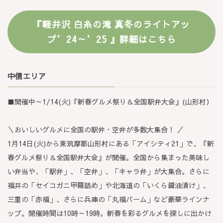
『軽井沢 白糸の滝 真冬のライトアッ
プ’24～’25 』詳細はこちら
中信エリア
■開催中～1/14(火)『新春グルメ祭り＆全国駅弁大会』
(
山形村）
＼おいしいグルメに全国の駅弁・空弁が多数大集合！ ／
1月14日(火)から東筑摩郡山形村にある「アイシティ21」で、『新
春グルメ祭り＆全国駅弁大会』が開催。全国から集まった美味し
い弁当や、「駅弁」、「空弁」、「キャラ弁」が大集合。さらに
福井の「セイコガニ甲羅詰め」や北海道の「いくら醤油漬け」、
三重の「赤福」、さらに兵庫の「丸福バーム」など豪華ラインナ
ップ。開催時間は10時～19時。新春を彩るグルメを探しに出かけ