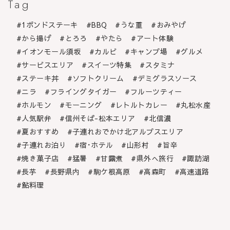
Tag
1ポンドステーキ
BBQ
うな重
おみやげ
から揚げ
とろろ
やたら
アート体験
イオンモール須坂
カルビ
キャンプ場
グルメ
サービスエリア
スイーツ特集
スタミナ
ステーキ丼
ソフトクリーム
デミグラスソース
ニラ
フライングタイガー
フルーツティー
ホルモン
モーニング
レトルトカレー
丸松水産
人気駅弁
信州そば-松本エリア
北信濃
夏おすすめ
子連れおでかけ北アルプスエリア
子連れお泊り
宿･ホテル
山形村
旨辛
焼き菓子店
猛暑
甘露煮
県外へ旅行
諏訪湖
長芋
長野県内
駒ケ根高原
高森町
高速道路
鮎料理