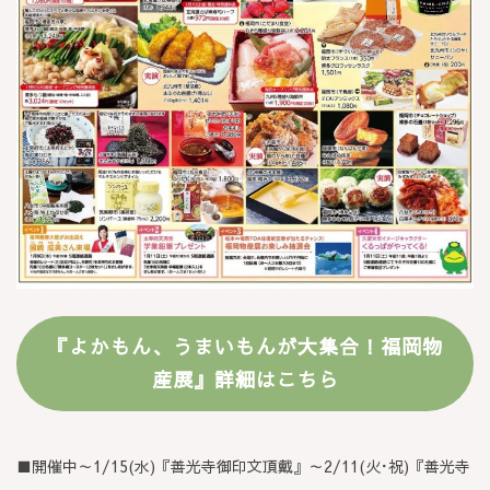
『よかもん、うまいもんが大集合！福岡物
産展』詳細はこちら
■開催中～1/15(水)『善光寺御印文頂戴』～2/11(火･祝)『善光寺