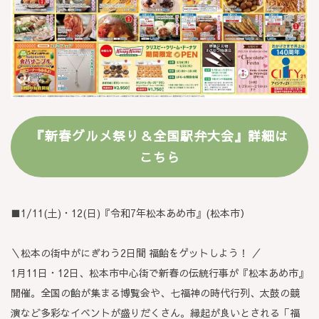
『新春グルメ祭り＆全国駅弁大会』
詳細は
こちら
■1/11(土)
・
12(日)『令和7年松本あめ市』
(
松本市）
＼松本の街中がにぎわう2日間 福飴をゲットしよう！ ／
1月11日・12日、松本市中心街で新春の伝統行事が『松本あめ市』
開催。全国の飴が集まる博覧会や、七福神の時代行列、太鼓の競
演など多彩なイベントが盛りだくさん。縁起が良いとされる「福