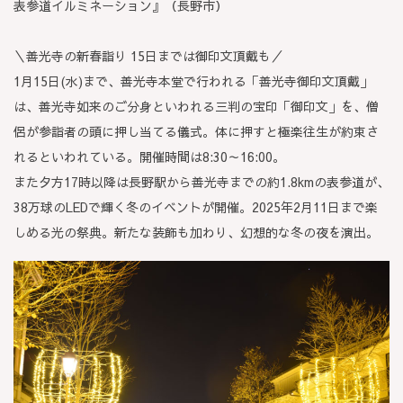
表参道イルミネーション』（長野市）
＼善光寺の新春詣り 15日までは御印文頂戴も／
1月15日(水)まで、善光寺本堂で行われる「善光寺御印文頂戴」
は、善光寺如来のご分身といわれる三判の宝印「御印文」を、僧
侶が参詣者の頭に押し当てる儀式。体に押すと極楽往生が約束さ
れるといわれている。開催時間は8:30～16:00。
また夕方17時以降は長野駅から善光寺までの約1.8kmの表参道が、
38万球のLEDで輝く冬のイベントが開催。2025年2月11日まで楽
しめる光の祭典。新たな装飾も加わり、幻想的な冬の夜を演出。