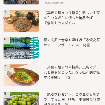
PR(株式会社MURA)
5
【真夏の麺まつり特集】珍しい山菜
を”つなぎ”に使った絶品そば
『信州おやまぼくち...
6
夏の高原で音楽を深呼吸「志賀高原
サマーコンサート2026」開催
7
【真夏の麺まつり特集】広島でブー
ムを巻き起こした汁なし担々麺が松
本に里帰り 『S...
8
【読者プレゼント】この夏から冬ま
で、ずっと旬。須坂・小布施の13農
園を巡れる「信...