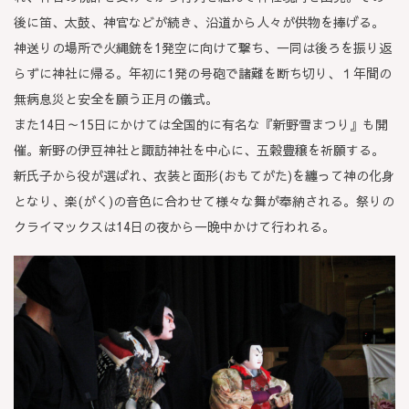
後に笛、太鼓、神官などが続き、沿道から人々が供物を捧げる。
神送りの場所で火縄銃を1発空に向けて撃ち、一同は後ろを振り返
らずに神社に帰る。年初に1発の号砲で諸難を断ち切り、１年間の
無病息災と安全を願う正月の儀式。
また14日～15日にかけては全国的に有名な『新野雪まつり』も開
催。新野の伊豆神社と諏訪神社を中心に、五穀豊穣を祈願する。
新氏子から役が選ばれ、衣装と面形(おもてがた)を纏って神の化身
となり、楽(がく)の音色に合わせて様々な舞が奉納される。祭りの
クライマックスは14日の夜から一晩中かけて行われる。