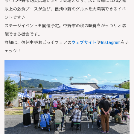
今年は中野市防災広場がメイン会場となり、広い会場には30店舗
以上の飲食ブースが並び、信州中野のグルメを大満喫できるイベ
ントです♪
ステージイベントも開催予定。中野市の秋の味覚をがっつりと堪
能できる機会です。
詳細は、信州中野おごっそフェアの
ウェブサイト
や
Instagram
をチ
ェック！