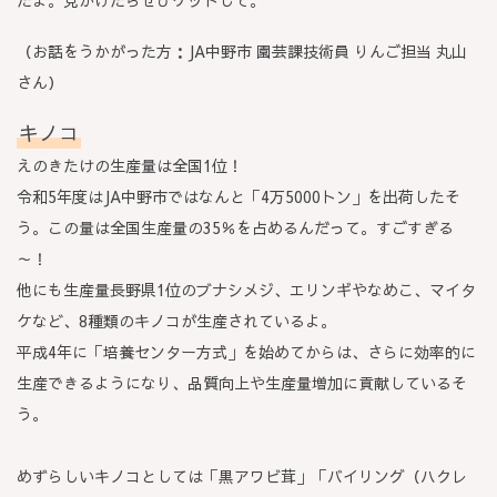
だよ。見かけたらぜひゲットして。
（お話をうかがった方：JA中野市 園芸課技術員 りんご担当 丸山
さん）
キノコ
えのきたけの生産量は全国1位！
令和5年度はJA中野市ではなんと「4万5000トン」を出荷したそ
う。この量は全国生産量の35％を占めるんだって。すごすぎる
～！
他にも生産量長野県1位のブナシメジ、エリンギやなめこ、マイタ
ケなど、8種類のキノコが生産されているよ。
平成4年に「培養センター方式」を始めてからは、さらに効率的に
生産できるようになり、品質向上や生産量増加に貢献しているそ
う。
めずらしいキノコとしては「黒アワビ茸」「バイリング（ハクレ