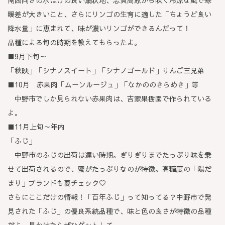
南西向きの水はけの良い扇状地、志賀高原から吹く冷涼な風で寒
暖差が大きいこと、さらにリンゴの生育に適した「ちょうど良い
降水量」に恵まれて、味が濃いリンゴができるんだって！
品種による旬の時期を教えてもらったよ。
■9月下旬～
「秋映」「シナノスイート」「シナノゴールド」りんご三兄弟
■10月 赤果肉「ムーンルージュ」「なかののきらめき」等
中野市でしか見られない赤果肉は、吉家果樹園で作られている
よ。
■11月上旬～年内
「ふじ」
中野市のふじの出荷は遅い時期。ぎりぎりまでたっぷり味を乗
せて出荷されるので、蜜がたっぷりなのが特徴。高糖度の「陽だ
まり」ブランドも要チェック♡
さらにここだけの情報！「百年ふじ」って知ってる？中野市で発
見された「ふじ」の優良系統品種で、味と色の良さが特徴の品種