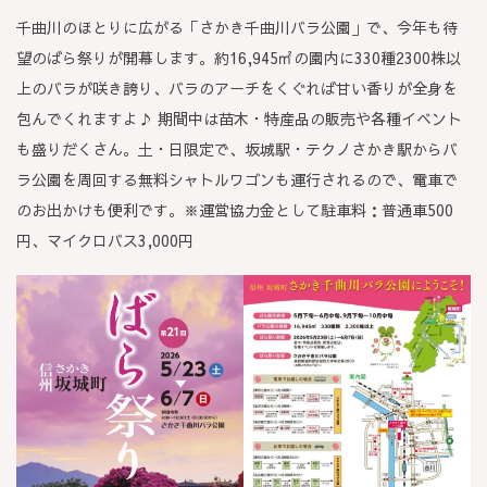
千曲川のほとりに広がる「さかき千曲川バラ公園」で、今年も待
望のばら祭りが開幕します。約16,945㎡の園内に330種2300株以
上のバラが咲き誇り、バラのアーチをくぐれば甘い香りが全身を
包んでくれますよ♪ 期間中は苗木・特産品の販売や各種イベント
も盛りだくさん。土・日限定で、坂城駅・テクノさかき駅からバ
ラ公園を周回する無料シャトルワゴンも運行されるので、電車で
のお出かけも便利です。※運営協力金として駐車料：普通車500
円、マイクロバス3,000円