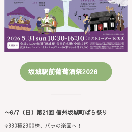
坂城駅前葡萄酒祭2026
〜6/7（日）第21回 信州坂城町ばら祭り
330種2300株、バラの楽園へ！
🌹