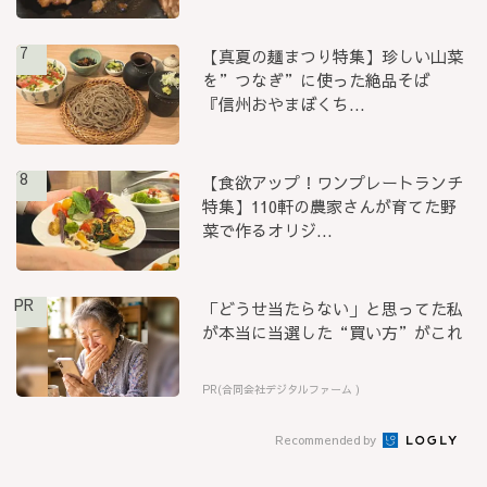
7
【真夏の麺まつり特集】珍しい山菜
を”つなぎ”に使った絶品そば
『信州おやまぼくち...
8
【食欲アップ！ワンプレートランチ
特集】110軒の農家さんが育てた野
菜で作るオリジ...
PR
「どうせ当たらない」と思ってた私
が本当に当選した“買い方”がこれ
PR(合同会社デジタルファーム )
Recommended by