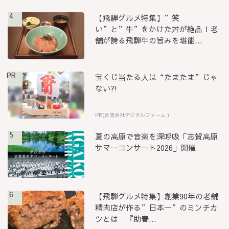
4
【飛騨グルメ特集】”笑
い”と”牛”をかけた丼が絶品！老
舗が誇る飛騨牛の旨みを堪能...
PR
宝くじ当たる人は“たまたま”じゃ
ない?!
PR(合同会社デジタルファーム )
5
夏の高原で音楽を深呼吸「志賀高原
サマーコンサート2026」開催
6
【飛騨グルメ特集】創業90年の老舗
精肉店が作る”日本一”のミンチカ
ツとは 『助春...