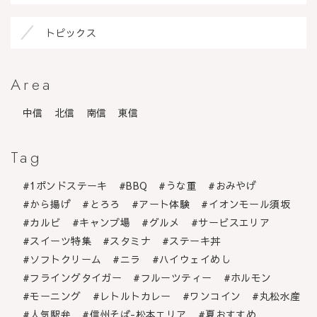
トピックス
Area
中信
北信
南信
東信
Tag
1ポンドステーキ
BBQ
うな重
おみやげ
から揚げ
とろろ
アート体験
イオンモール須坂
カルビ
キャンプ場
グルメ
サービスエリア
スイーツ特集
スタミナ
ステーキ丼
ソフトクリーム
ニラ
ハイウェイめし
フライングタイガー
フルーツティー
ホルモン
モーニング
レトルトカレー
ワンコイン
丸松水産
人気駅弁
信州そば-松本エリア
夏おすすめ