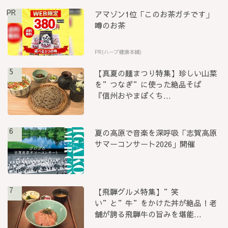
PR
アマゾン1位「このお茶ガチです」
噂のお茶
PR(ハーブ健康本舗)
5
【真夏の麺まつり特集】珍しい山菜
を”つなぎ”に使った絶品そば
『信州おやまぼくち...
6
夏の高原で音楽を深呼吸「志賀高原
サマーコンサート2026」開催
7
【飛騨グルメ特集】”笑
い”と”牛”をかけた丼が絶品！老
舗が誇る飛騨牛の旨みを堪能...