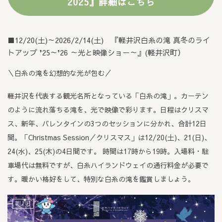
2025』詳細はこちら
■12/20(土)～2026/2/14(土) 『軽井沢白糸の滝 真冬のライ
トアップ ❜25～❜26 ～光と映像ショー～』(軽井沢町）
＼白糸の滝を幻想的な光が包む／
軽井沢を代表する観光名所となっている「白糸の滝」。カーテン
のように流れ落ちる滝を、光で映像で彩ります。日程はクリスマ
ス、新年、バレンタインの3つのセッションに分かれ、合計12日
間。「Christmas Session／クリスマス」は12/20(土)、21(日)、
24(水)、25(木)の4日間です。 時間は17時から19時。入場料・駐
車場代は無料ですが、白糸ハイランドウェイの通行料金が必要で
す。暖かい格好をして、特別な白糸の滝を鑑賞しましょう。