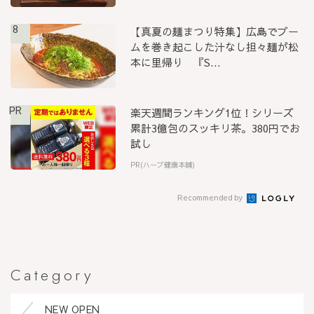
8
【真夏の麺まつり特集】広島でブー
ムを巻き起こした汁なし担々麺が松
本に里帰り 『S...
PR
楽天週間ランキング1位！シリーズ
累計3億包のスッキリ茶。380円でお
試し
PR(ハーブ健康本舗)
Recommended by
Category
NEW OPEN