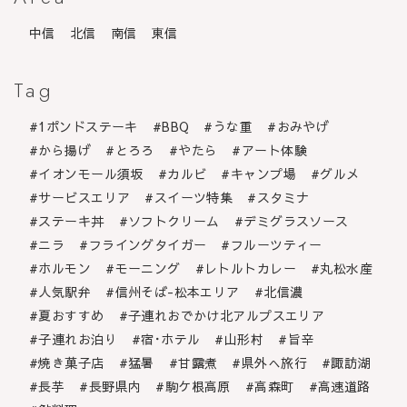
中信
北信
南信
東信
Tag
1ポンドステーキ
BBQ
うな重
おみやげ
から揚げ
とろろ
やたら
アート体験
イオンモール須坂
カルビ
キャンプ場
グルメ
サービスエリア
スイーツ特集
スタミナ
ステーキ丼
ソフトクリーム
デミグラスソース
ニラ
フライングタイガー
フルーツティー
ホルモン
モーニング
レトルトカレー
丸松水産
人気駅弁
信州そば-松本エリア
北信濃
夏おすすめ
子連れおでかけ北アルプスエリア
子連れお泊り
宿･ホテル
山形村
旨辛
焼き菓子店
猛暑
甘露煮
県外へ旅行
諏訪湖
長芋
長野県内
駒ケ根高原
高森町
高速道路