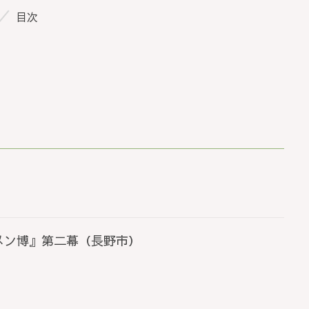
目次
州ラーメン博』第二幕（長野市）