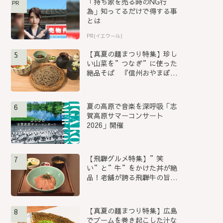
「持ち家を売る時のNG行
PR
為」知ってるだけで得する事
とは
PR(イエウール)
【真夏の麺まつり特集】珍し
5
い山菜を”つなぎ”に使った
絶品そば 『信州おやまぼく
ち...
夏の高原で音楽を深呼吸「志
6
賀高原サマーコンサート
2026」開催
【飛騨グルメ特集】”笑
7
い”と”牛”をかけた丼が絶
品！老舗が誇る飛騨牛の旨み
を堪能...
【真夏の麺まつり特集】広島
8
でブームを巻き起こした汁な