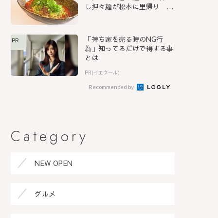
し担々麺が松本に里帰り
『S...
「持ち家を売る時のNG行
PR
為」知ってるだけで得する事
とは
PR(イエウール)
Recommended by
Category
NEW OPEN
グルメ