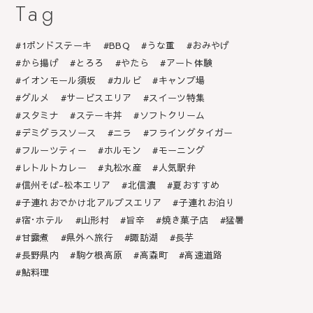
Tag
1ポンドステーキ
BBQ
うな重
おみやげ
から揚げ
とろろ
やたら
アート体験
イオンモール須坂
カルビ
キャンプ場
グルメ
サービスエリア
スイーツ特集
スタミナ
ステーキ丼
ソフトクリーム
デミグラスソース
ニラ
フライングタイガー
フルーツティー
ホルモン
モーニング
レトルトカレー
丸松水産
人気駅弁
信州そば-松本エリア
北信濃
夏おすすめ
子連れおでかけ北アルプスエリア
子連れお泊り
宿･ホテル
山形村
旨辛
焼き菓子店
猛暑
甘露煮
県外へ旅行
諏訪湖
長芋
長野県内
駒ケ根高原
高森町
高速道路
鮎料理