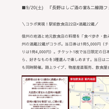
■9/20(土) 『長野はしご酒の宴&二線路
＼コラボ実現！駅前飲食店22店×酒蔵22蔵／
信州の地酒と地元飲食店の料理を「食べ歩き・飲
州の酒蔵22蔵がコラボ。当日券は1冊5,000円（
りは1冊4,000円）。チケット1枚で当日限定の日
ら、好きなものを3種選んで楽しめます。当日は二
も同時開催。路上ライブ、物産産直販売、飲食屋