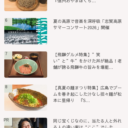
『信州おやまぼくち...
6
夏の高原で音楽を深呼吸「志賀高原
サマーコンサート2026」開催
7
【飛騨グルメ特集】”笑
い”と”牛”をかけた丼が絶品！老
舗が誇る飛騨牛の旨みを堪能...
8
【真夏の麺まつり特集】広島でブー
ムを巻き起こした汁なし担々麺が松
本に里帰り 『S...
PR
同じ宝くじなのに、当たる人と外れ
る人の違い実は“ここ”でした