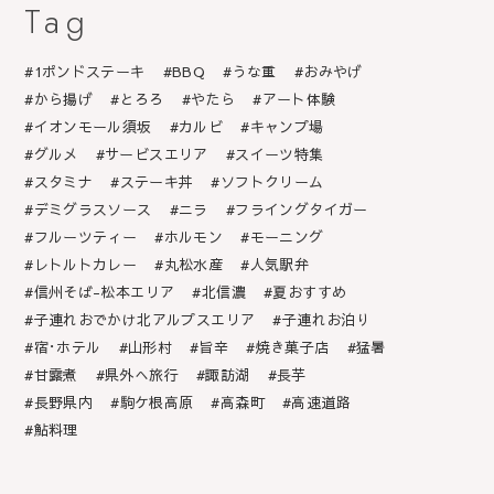
Tag
1ポンドステーキ
BBQ
うな重
おみやげ
から揚げ
とろろ
やたら
アート体験
イオンモール須坂
カルビ
キャンプ場
グルメ
サービスエリア
スイーツ特集
スタミナ
ステーキ丼
ソフトクリーム
デミグラスソース
ニラ
フライングタイガー
フルーツティー
ホルモン
モーニング
レトルトカレー
丸松水産
人気駅弁
信州そば-松本エリア
北信濃
夏おすすめ
子連れおでかけ北アルプスエリア
子連れお泊り
宿･ホテル
山形村
旨辛
焼き菓子店
猛暑
甘露煮
県外へ旅行
諏訪湖
長芋
長野県内
駒ケ根高原
高森町
高速道路
鮎料理