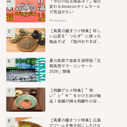
「今日の目玉商品は？」毎日
PR
変わるAmazonタイムセール
が見逃せない
PR(Amazon)
【真夏の麺まつり特集】珍し
5
い山菜を”つなぎ”に使った
絶品そば 『信州おやまぼく
ち...
夏の高原で音楽を深呼吸「志
6
賀高原サマーコンサート
2026」開催
【飛騨グルメ特集】”笑
7
い”と”牛”をかけた丼が絶
品！老舗が誇る飛騨牛の旨み
を堪能...
【真夏の麺まつり特集】広島
8
でブームを巻き起こした汁な