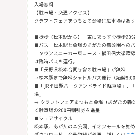
入場無料
【駐車場・交通アクセス】
クラフトフェアまつもとの会場に駐車場はあ
■徒歩（松本駅から） 東にまっすぐ徒歩20分 1
■バス 松本駅と会場のあがたの森公園へのバス
タウンスニーカー東コース・横田信大循環線（松
は臨時バスも運行。
■「長野県松本合同庁舎の駐車場」が無料
→松本駅まで無料シャトルバス運行（始発9:00
■「JR平田駅パークアンドライド駐車場」、
場」
→ クラフトフェアまつもと会場（あがたの森公
て駐車場の200円割引券を進呈
■シェアサイクル
松本駅、あがたの森公園、イオンモールを始
ダウンロード、会員登録が必要。詳しくは
こ