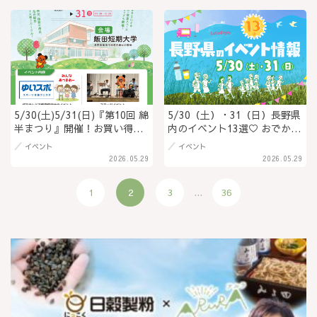
に絶品キッチンカーなど親子
で楽しめる無料イベントが開
催！＠長野県須坂市
5/30(土)5/31(日)『第10回 綿
5/30（土）・31（日）長野県
半まつり』開催！お買い得品
内のイベント13選♡ おでかけ
から体験イベントまで盛りだ
を楽しもう！
イベント
イベント
くさんの2日間＠長野県飯田市
2026.05.29
2026.05.29
1
2
3
...
36