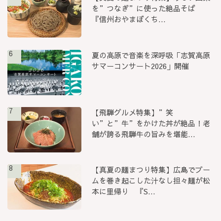
を”つなぎ”に使った絶品そば
『信州おやまぼくち...
6
夏の高原で音楽を深呼吸「志賀高原
サマーコンサート2026」開催
7
【飛騨グルメ特集】”笑
い”と”牛”をかけた丼が絶品！老
舗が誇る飛騨牛の旨みを堪能...
8
【真夏の麺まつり特集】広島でブー
ムを巻き起こした汁なし担々麺が松
本に里帰り 『S...