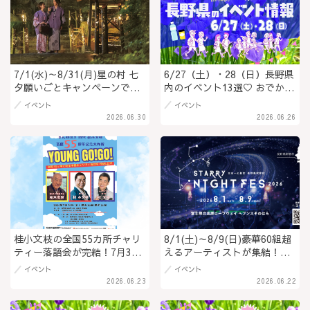
7/1(水)～8/31(月)星の村 七
6/27（土）・28（日）長野県
夕願いごとキャンペーンであ
内のイベント13選♡ おでかけ
なたの願いが叶う！星と竹あ
を楽しもう！
イベント
イベント
かりに包まれるイベント『七
2026.06.30
2026.06.26
夕まつり』開催！＠長野県 阿
智村（PR）
桂小文枝の全国55カ所チャリ
8/1(土)～8/9(日)豪華60組超
ティー落語会が完結！7月3日
えるアーティストが集結！感
長野・善光寺で最終公演
動に満ちた夜へと誘う
イベント
イベント
『STARRY NIGHT FES
2026.06.23
2026.06.22
2026』チケット販売中！＠長
野県 阿智村