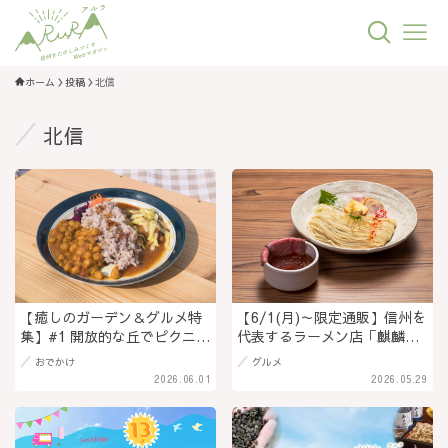
ホーム
投稿
北信
北信
【癒しのガーデン＆グルメ特
【6/1(月)～限定通販】信州を
集】#1 開放的な丘でピクニッ
代表するラーメン店「麒麟
ク気分！ 『サンクゼールの
児」とその一門が手がける、
おでかけ
グルメ
丘』 リニューアルした庭で
待望の第二弾セット。自宅の
2026.06.01
2026.05.29
こだわりカレーを ＠長野県
食卓で鶏白湯・醤油・塩、3種
飯綱町
のつけダレを一度に食べ比べ
られる贅沢な一品（PR）