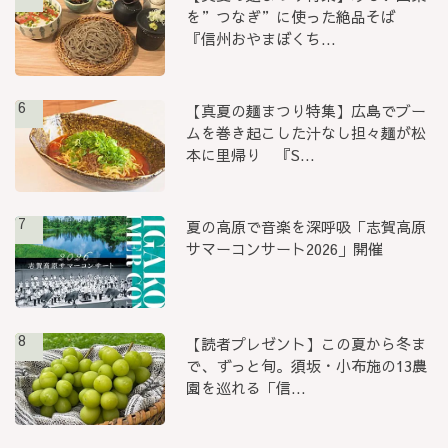
を”つなぎ”に使った絶品そば
『信州おやまぼくち...
6
【真夏の麺まつり特集】広島でブー
ムを巻き起こした汁なし担々麺が松
本に里帰り 『S...
7
夏の高原で音楽を深呼吸「志賀高原
サマーコンサート2026」開催
8
【読者プレゼント】この夏から冬ま
で、ずっと旬。須坂・小布施の13農
園を巡れる「信...