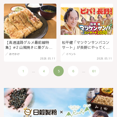
朝から海の幸を満喫 ＠長野県
長野市
【高速道路グルメ最前線特
松平健「マツケンサンバコン
集】＃2 山賊焼きに栗グル
サート」が長野にやってく
メ、信州の味が全部そろう
る！7月25日、ホクト文化ホ
おでかけ
イベント
『小布施パーキングエリア下
ールで開催＠長野市
2026.05.11
2026.05.11
り』＠長野県小布施町
1
...
4
5
6
...
61