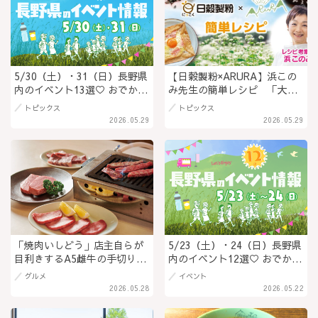
5/30（土）・31（日）長野県
【日穀製粉×ARURA】浜この
内のイベント13選♡ おでかけ
み先生の簡単レシピ 「大葉
を楽しもう！
もちせんべい」（PR）
トピックス
トピックス
2026.05.29
2026.05.29
「焼肉いしどう」店主自らが
5/23（土）・24（日）長野県
目利きするA5雌牛の手切り肉
内のイベント12選♡ おでかけ
が魅力！上越市の名店「慶
を楽しもう！
グルメ
イベント
州」系列店が長野駅前に初進
2026.05.28
2026.05.22
出＠長野県長野市