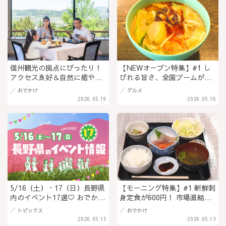
信州観光の拠点にぴったり！
【NEWオープン特集】#1 し
アクセス良好＆自然に癒やさ
びれる旨さ、全国ブームがつ
れる「HOTEL NICC」で叶う
いに長野上陸『麻辣湯RaLa 長
おでかけ
グルメ
快適ステイ ＠長野県飯綱町
野店』 ＠長野県長野市
2026.05.19
2026.05.18
（PR）
5/16（土）・17（日）長野県
【モーニング特集】#1 新鮮刺
内のイベント17選♡ おでかけ
身定食が600円！ 市場直結
を楽しもう！
の”市場メシ”が破格すぎる
トピックス
おでかけ
『万雷』 長野市の卸売市場で
2026.05.15
2026.05.13