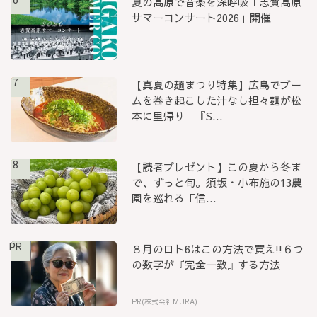
夏の高原で音楽を深呼吸「志賀高原
サマーコンサート2026」開催
7
【真夏の麺まつり特集】広島でブー
ムを巻き起こした汁なし担々麺が松
本に里帰り 『S...
8
【読者プレゼント】この夏から冬ま
で、ずっと旬。須坂・小布施の13農
園を巡れる「信...
PR
８月のロト6はこの方法で買え!!６つ
の数字が『完全一致』する方法
PR(株式会社MURA)