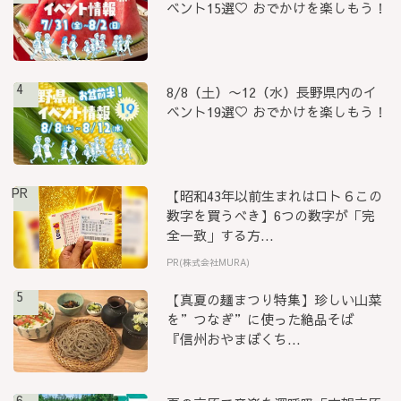
ベント15選♡ おでかけを楽しもう！
4
8/8（土）〜12（水）長野県内のイ
ベント19選♡ おでかけを楽しもう！
PR
【昭和43年以前生まれはロト６この
数字を買うべき】6つの数字が「完
全一致」する方...
PR(株式会社MURA)
5
【真夏の麺まつり特集】珍しい山菜
を”つなぎ”に使った絶品そば
『信州おやまぼくち...
6