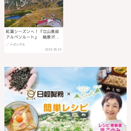
紅葉シーズンへ！『立山黒部
アルペンルート』 絶景ポイ
ントを紹介 標高2450ｍで味
トピックス
わう富山グルメも＠長野・富
2025.09.25
山県境