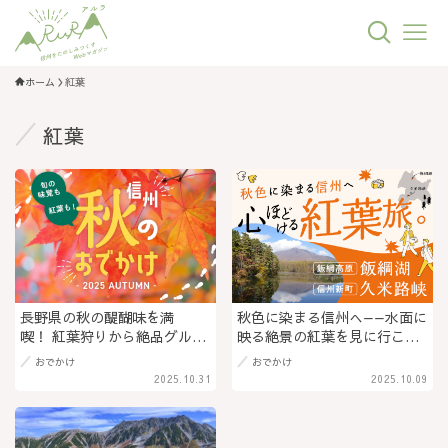
ホーム
紅葉
紅葉
長野県の秋の醍醐味を満
秋色に染まる信州へ——水面に
喫！ 紅葉狩りから絶品グル
映る絶景の紅葉を見に行こ
メ、温泉まで、思い出作りの
う！飯綱高原「飯綱湖(いいづ
おでかけ
おでかけ
旅へ＠長野県（PR）
なこ)」＆信州新町「久米路峡
2025.10.31
2025.10.09
(くめじきょう)」を巡る、心
ほどける紅葉旅。@長野県長
野市（PR）