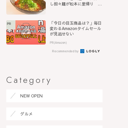
し担々麺が松本に里帰り
『S...
「今日の目玉商品は？」毎日
PR
変わるAmazonタイムセール
が見逃せない
PR(Amazon)
Recommended by
Category
NEW OPEN
グルメ