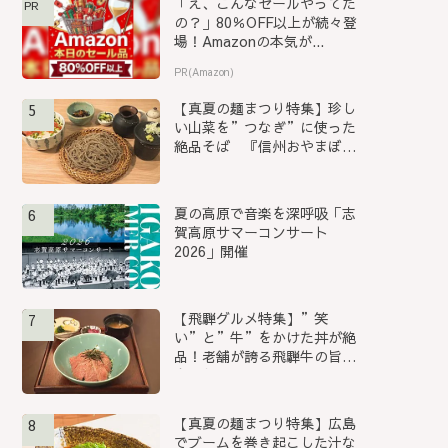
「え、こんなセールやってた
PR
の？」80％OFF以上が続々登
場！Amazonの本気が...
PR(Amazon)
【真夏の麺まつり特集】珍し
5
い山菜を”つなぎ”に使った
絶品そば 『信州おやまぼく
ち...
夏の高原で音楽を深呼吸「志
6
賀高原サマーコンサート
2026」開催
【飛騨グルメ特集】”笑
7
い”と”牛”をかけた丼が絶
品！老舗が誇る飛騨牛の旨み
を堪能...
【真夏の麺まつり特集】広島
8
でブームを巻き起こした汁な