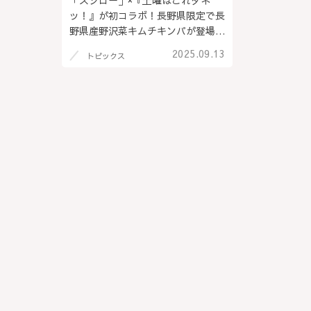
「スシロー」×『土曜はこれダネ
ッ！』が初コラボ！長野県限定で長
野県産野沢菜キムチキンパが登場！
@長野県全域（PR）
2025.09.13
トピックス