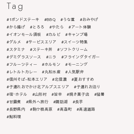
Tag
1ポンドステーキ
BBQ
うな重
おみやげ
から揚げ
とろろ
やたら
アート体験
イオンモール須坂
カルビ
キャンプ場
グルメ
サービスエリア
スイーツ特集
スタミナ
ステーキ丼
ソフトクリーム
デミグラスソース
ニラ
フライングタイガー
フルーツティー
ホルモン
モーニング
レトルトカレー
丸松水産
人気駅弁
信州そば-松本エリア
北信濃
夏おすすめ
子連れおでかけ北アルプスエリア
子連れお泊り
宿･ホテル
山形村
旨辛
焼き菓子店
猛暑
甘露煮
県外へ旅行
諏訪湖
長芋
長野県内
駒ケ根高原
高森町
高速道路
鮎料理