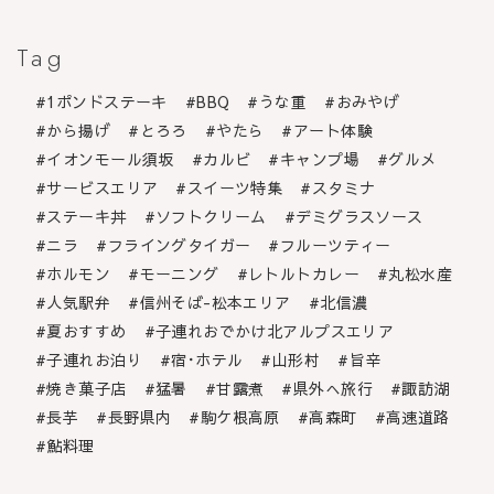
Tag
1ポンドステーキ
BBQ
うな重
おみやげ
から揚げ
とろろ
やたら
アート体験
イオンモール須坂
カルビ
キャンプ場
グルメ
サービスエリア
スイーツ特集
スタミナ
ステーキ丼
ソフトクリーム
デミグラスソース
ニラ
フライングタイガー
フルーツティー
ホルモン
モーニング
レトルトカレー
丸松水産
人気駅弁
信州そば-松本エリア
北信濃
夏おすすめ
子連れおでかけ北アルプスエリア
子連れお泊り
宿･ホテル
山形村
旨辛
焼き菓子店
猛暑
甘露煮
県外へ旅行
諏訪湖
長芋
長野県内
駒ケ根高原
高森町
高速道路
鮎料理