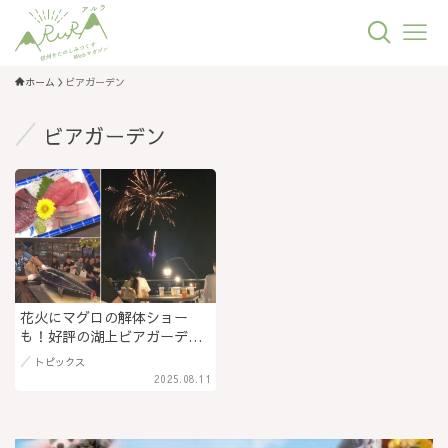
ホーム
ビアガーデン
ビアガーデン
花火にマグロの解体ショー
も！好評の湖上ビアガーデ
ン 鮮魚卸『丸松水産』が手
トピックス
掛ける「海の幸」×「諏訪の魅
2025.08.11
力」