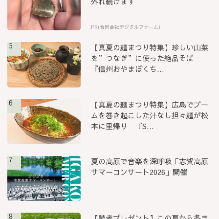
外れ続けます
PR(合同会社デジタルファーム)
5
【真夏の麺まつり特集】珍しい山菜
を”つなぎ”に使った絶品そば
『信州おやまぼくち...
6
【真夏の麺まつり特集】広島でブー
ムを巻き起こした汁なし担々麺が松
本に里帰り 『S...
7
夏の高原で音楽を深呼吸「志賀高原
サマーコンサート2026」開催
8
【読者プレゼント】この夏から冬ま