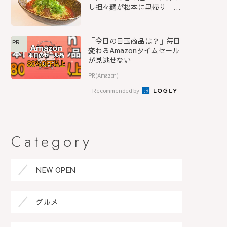
し担々麺が松本に里帰り
『S...
「今日の目玉商品は？」毎日
PR
変わるAmazonタイムセール
が見逃せない
PR(Amazon)
Recommended by
Category
NEW OPEN
グルメ