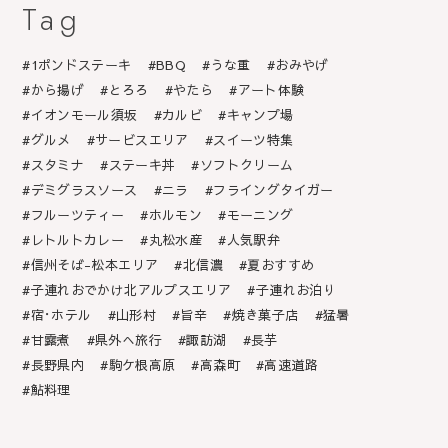
Tag
1ポンドステーキ
BBQ
うな重
おみやげ
から揚げ
とろろ
やたら
アート体験
イオンモール須坂
カルビ
キャンプ場
グルメ
サービスエリア
スイーツ特集
スタミナ
ステーキ丼
ソフトクリーム
デミグラスソース
ニラ
フライングタイガー
フルーツティー
ホルモン
モーニング
レトルトカレー
丸松水産
人気駅弁
信州そば-松本エリア
北信濃
夏おすすめ
子連れおでかけ北アルプスエリア
子連れお泊り
宿･ホテル
山形村
旨辛
焼き菓子店
猛暑
甘露煮
県外へ旅行
諏訪湖
長芋
長野県内
駒ケ根高原
高森町
高速道路
鮎料理