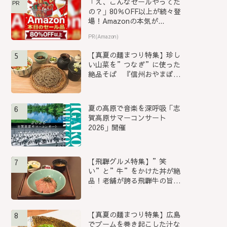
「え、こんなセールやってた
PR
の？」80％OFF以上が続々登
場！Amazonの本気が...
PR(Amazon)
【真夏の麺まつり特集】珍し
5
い山菜を”つなぎ”に使った
絶品そば 『信州おやまぼく
ち...
夏の高原で音楽を深呼吸「志
6
賀高原サマーコンサート
2026」開催
【飛騨グルメ特集】”笑
7
い”と”牛”をかけた丼が絶
品！老舗が誇る飛騨牛の旨み
を堪能...
【真夏の麺まつり特集】広島
8
でブームを巻き起こした汁な