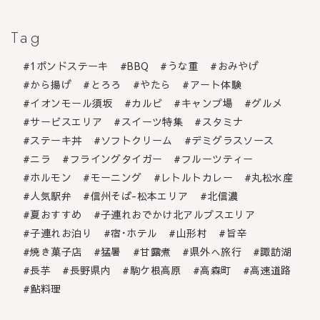
Tag
1ポンドステーキ
BBQ
うな重
おみやげ
から揚げ
とろろ
やたら
アート体験
イオンモール須坂
カルビ
キャンプ場
グルメ
サービスエリア
スイーツ特集
スタミナ
ステーキ丼
ソフトクリーム
デミグラスソース
ニラ
フライングタイガー
フルーツティー
ホルモン
モーニング
レトルトカレー
丸松水産
人気駅弁
信州そば-松本エリア
北信濃
夏おすすめ
子連れおでかけ北アルプスエリア
子連れお泊り
宿･ホテル
山形村
旨辛
焼き菓子店
猛暑
甘露煮
県外へ旅行
諏訪湖
長芋
長野県内
駒ケ根高原
高森町
高速道路
鮎料理