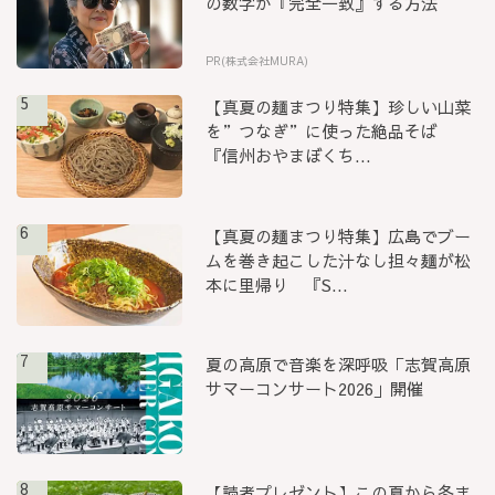
の数字が『完全一致』する方法
PR(株式会社MURA)
5
【真夏の麺まつり特集】珍しい山菜
を”つなぎ”に使った絶品そば
『信州おやまぼくち...
6
【真夏の麺まつり特集】広島でブー
ムを巻き起こした汁なし担々麺が松
本に里帰り 『S...
7
夏の高原で音楽を深呼吸「志賀高原
サマーコンサート2026」開催
8
【読者プレゼント】この夏から冬ま