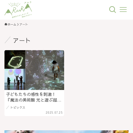
ホーム
アート
アート
子どもたちの感性を刺激！
『魔法の美術館 光と遊ぶ超体
験型ミュージアム』 夏休みお
トピックス
すすめのアート体験＠長野県
2025.07.25
上田市