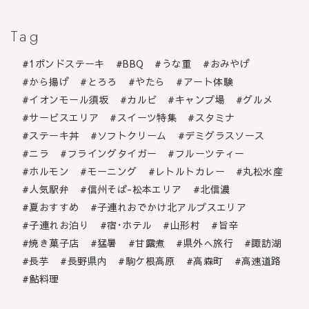
Tag
1ポンドステーキ
BBQ
うな重
おみやげ
から揚げ
とろろ
やたら
アート体験
イオンモール須坂
カルビ
キャンプ場
グルメ
サービスエリア
スイーツ特集
スタミナ
ステーキ丼
ソフトクリーム
デミグラスソース
ニラ
フライングタイガー
フルーツティー
ホルモン
モーニング
レトルトカレー
丸松水産
人気駅弁
信州そば-松本エリア
北信濃
夏おすすめ
子連れおでかけ北アルプスエリア
子連れお泊り
宿･ホテル
山形村
旨辛
焼き菓子店
猛暑
甘露煮
県外へ旅行
諏訪湖
長芋
長野県内
駒ケ根高原
高森町
高速道路
鮎料理