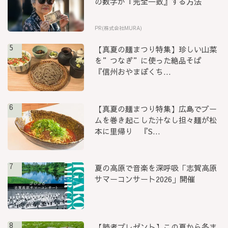
の数字が『完全一致』する方法
PR(株式会社MURA)
5
【真夏の麺まつり特集】珍しい山菜
を”つなぎ”に使った絶品そば
『信州おやまぼくち...
6
【真夏の麺まつり特集】広島でブー
ムを巻き起こした汁なし担々麺が松
本に里帰り 『S...
7
夏の高原で音楽を深呼吸「志賀高原
サマーコンサート2026」開催
8
【読者プレゼント】この夏から冬ま