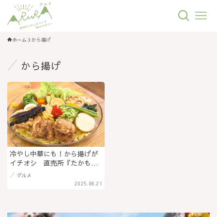
ホーム
から揚げ
から揚げ
冷やし中華にも！から揚げが
イチオシ 直売所『たかもり
旬彩館』併設の『たんぽぽ食
グルメ
堂』おすすめ夏メニュー＠長
2025.08.21
野県高森町